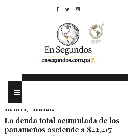
Skip
to
Facebook
Twitter
Instagram
content
MENU
,
CINTILLO
ECONOMÍA
La deuda total acumulada de los
panameños asciende a $42,417