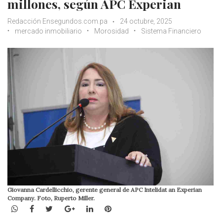
millones, según APC Experian
Redacción Ensegundos.com.pa
24 octubre, 2025
mercado inmobiliario
Morosidad
Sistema Financiero
Giovanna Cardellicchio, gerente general de APC Intelidat an Experian
Company. Foto, Ruperto Miller.
WhatsApp
Facebook
Twitter
Google+
LinkedIn
Pinterest