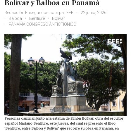
Bolívar y Balboa en Panamá
Redacción Ensegundos.com.pa | EFE
22 junio, 2026
Balboa
Benlliure
Bolívar
PANAMÁ CONGRESO ANFICTIÓNICO
Personas caminan junto a la estatua de Simón Bolívar, obra del escultor
español Mariano Benlliure, este jueves, del cual se presentó el libro
'Benlliure, entre Balboa y Bolívar' que recorre su obra en Panamá, en