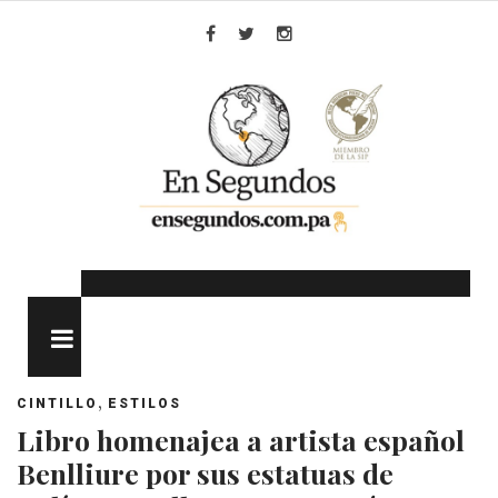
Skip
to
Facebook
Twitter
Instagram
content
MENU
,
CINTILLO
ESTILOS
Libro homenajea a artista español
Benlliure por sus estatuas de