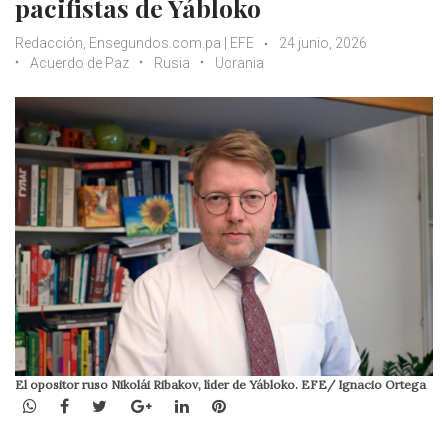
pacifistas de Yábloko
Redacción, Ensegundos.com.pa | EFE
24 junio, 2026
Acuerdo de Paz
Rusia
Ucrania
El opositor ruso Nikolái Ribakov, líder de Yábloko. EFE/ Ignacio Ortega
WhatsApp
Facebook
Twitter
Google+
LinkedIn
Pinterest