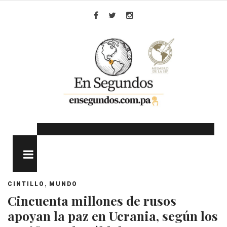
Skip
to
Facebook
Twitter
Instagram
content
MENU
,
CINTILLO
MUNDO
Cincuenta millones de rusos
apoyan la paz en Ucrania, según los