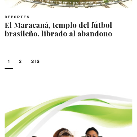
DEPORTES
El Maracaná, templo del fútbol
brasileño, librado al abandono
Navegación
1
2
SIG
de
entradas