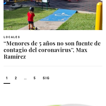
LOCALES
“Menores de 5 años no son fuente de
contagio del coronavirus”, Max
Ramírez
Navegación
1
2
…
5
SIG
de
entradas