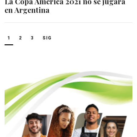
La Copa América 2021 no se jugará
en Argentina
Navegación
1
2
3
SIG
de
entradas