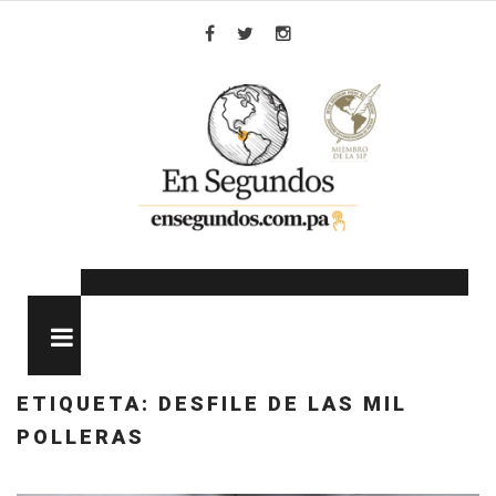
Skip
to
Facebook
Twitter
Instagram
content
MENU
ETIQUETA:
DESFILE DE LAS MIL
POLLERAS