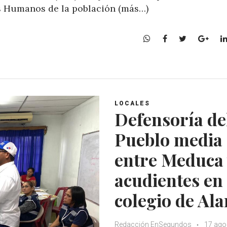
os Humanos de la población (más…)
W
F
T
G
h
a
w
o
a
c
i
o
t
e
t
g
s
b
t
l
A
o
e
e
LOCALES
p
o
r
+
Defensoría de
p
k
Pueblo media
entre Meduca 
acudientes en
colegio de Ala
Redacción EnSegundos
17 ago