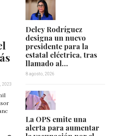
I
e
n
s
t
Delcy Rodríguez
designa un nuevo
el
presidente para la
estatal eléctrica, tras
lás
llamado al…
8 agosto, 2026
o, 2023
mil
nsor
anc
La OPS emite una
alerta para aumentar
la vacunación por el