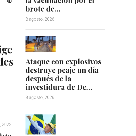
L
P
brote de…
i
i
n
n
8 agosto, 2026
k
t
e
e
d
r
I
e
ige
n
s
t
des
Ataque con explosivos
destruye peaje un día
después de la
investidura de De…
8 agosto, 2026
o, 2023
licto