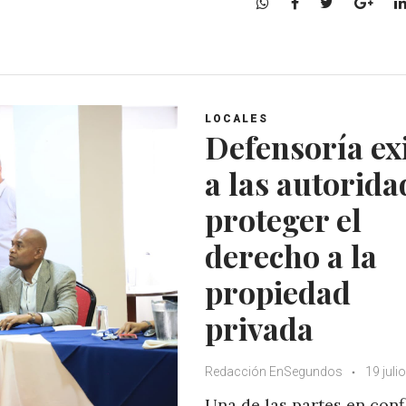
W
F
T
G
h
a
w
o
a
c
i
o
t
e
t
g
s
b
t
l
A
o
e
e
LOCALES
p
o
r
+
Defensoría ex
p
k
a las autorida
proteger el
derecho a la
propiedad
privada
Redacción EnSegundos
19 juli
Una de las partes en conf