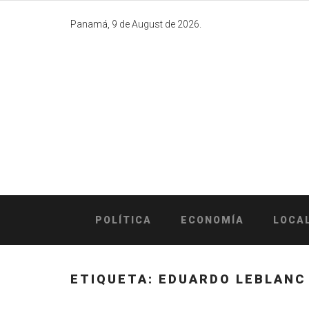
Skip
to
Panamá, 9 de August de 2026.
content
POLÍTICA
ECONOMÍA
LOCA
ETIQUETA:
EDUARDO LEBLANC