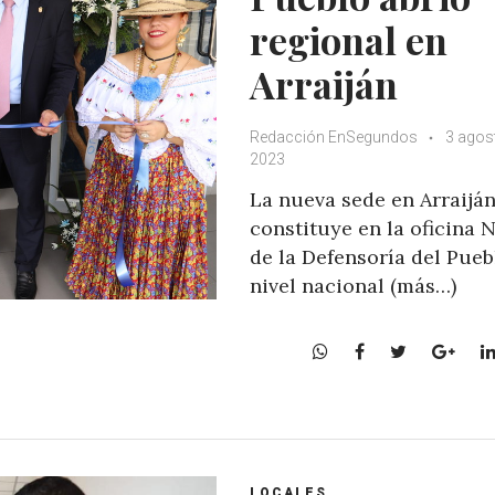
regional en
Arraiján
Redacción EnSegundos
3 agos
2023
La nueva sede en Arraiján
constituye en la oficina N
de la Defensoría del Pueb
nivel nacional (más…)
W
F
T
G
h
a
w
o
a
c
i
o
t
e
t
g
s
b
t
l
A
o
e
e
LOCALES