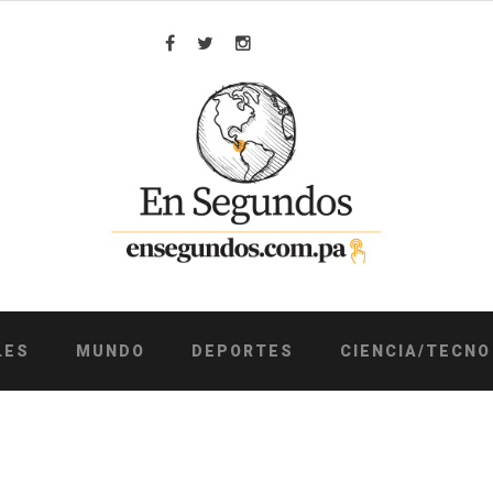
Facebook
Twitter
Instagram
LES
MUNDO
DEPORTES
CIENCIA/TECNO