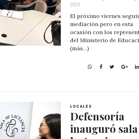
2023
El próximo viernes seguir
mediación pero en esta
ocasión con los represen
del Ministerio de Educac
(más…)
W
F
T
G
h
a
w
o
a
c
i
o
t
e
t
g
s
b
t
l
A
o
e
e
LOCALES
p
o
r
+
Defensoría
p
k
inauguró sala