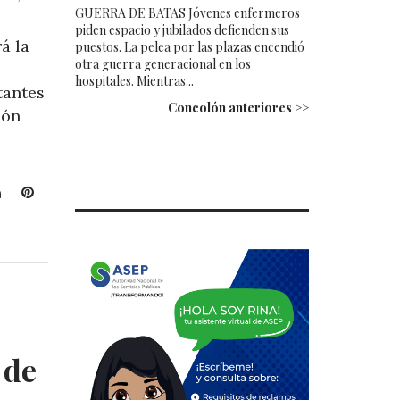
GUERRA DE BATAS Jóvenes enfermeros
piden espacio y jubilados defienden sus
á la
puestos. La pelea por las plazas encendió
otra guerra generacional en los
hospitales. Mientras...
tantes
Concolón anteriores >>
ión
L
P
i
i
n
n
k
t
e
e
d
r
I
e
n
s
t
 de