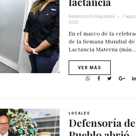
lactancia
Redacción EnSegundos
7 agos
2023
En el marco de la celebra
de la Semana Mundial de 
Lactancia Materna (más…
VER MÁS
W
F
T
G
h
a
w
o
a
c
i
o
t
e
t
g
s
b
t
l
A
o
e
e
LOCALES
Defensoría de
p
o
r
+
p
k
Pueblo abrió