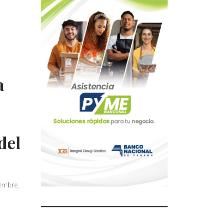
a
del
iembre,