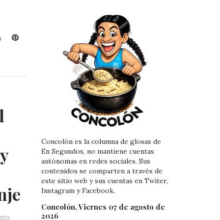
L
P
i
i
n
n
k
t
e
e
d
r
I
e
l
n
s
t
Concolón es la columna de glosas de
y
En Segundos, no mantiene cuentas
autónomas en redes sociales. Sus
contenidos se comparten a través de
este sitio web y sus cuentas en Twiter,
nje
Instagram y Facebook.
Concolón, Viernes 07 de agosto de
2026
sto,