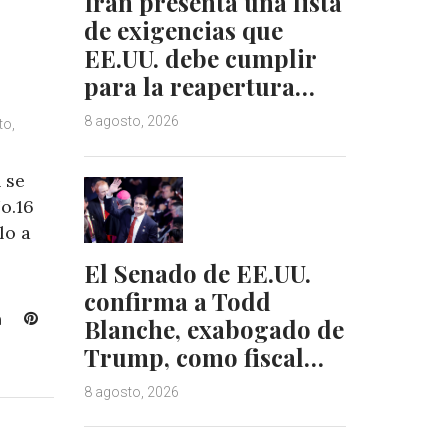
Irán presenta una lista
de exigencias que
EE.UU. debe cumplir
para la reapertura…
8 agosto, 2026
to,
 se
o.16
lo a
El Senado de EE.UU.
confirma a Todd
L
P
Blanche, exabogado de
i
i
Trump, como fiscal…
n
n
k
t
8 agosto, 2026
e
e
d
r