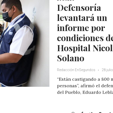
p
o
r
+
Defensoría
p
k
levantará un
informe por
condiciones d
Hospital Nico
Solano
Redacción EnSegundos
28 juli
“Están castigando a 800 
personas”, afirmó el defe
del Pueblo, Eduardo Lebl