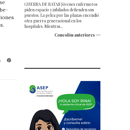
se
GUERRA DE BATAS Jóvenes enfermeros
be-
piden espacio y jubilados defienden sus
puestos. La pelea por las plazas encendió
ciones
otra guerra generacional en los
s.
hospitales. Mientras...
Concolón anteriores >>
L
P
i
i
n
n
k
t
e
e
d
r
I
e
n
s
t