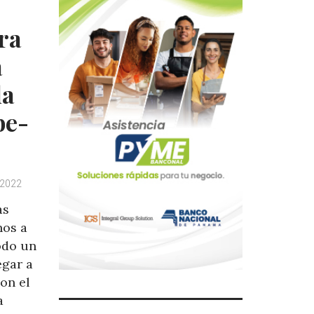
ra
a
la
be-
 2022
as
nos a
todo un
egar a
con el
a