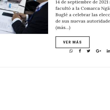
14 de septiembre de 2021 
facultó a la Comarca Ngä
Buglé a celebrar las elec
de sus nuevas autoridade
(más…)
VER MÁS
W
F
T
G
h
a
w
o
a
c
i
o
t
e
t
g
s
b
t
l
A
o
e
e
p
o
r
+
p
k