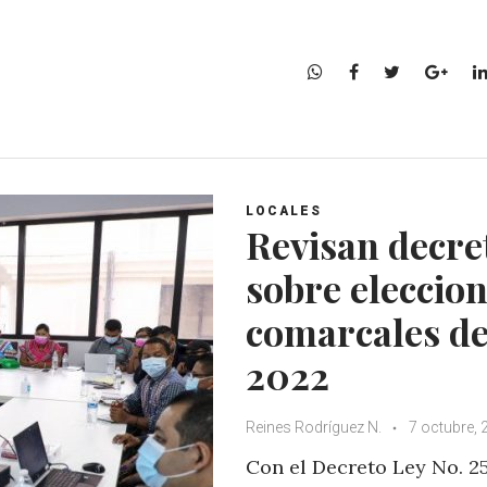
W
F
T
G
h
a
w
o
a
c
i
o
t
e
t
g
s
b
t
l
A
o
e
e
LOCALES
p
o
r
+
Revisan decre
p
k
sobre eleccio
comarcales d
2022
Reines Rodríguez N.
7 octubre, 
Con el Decreto Ley No. 2