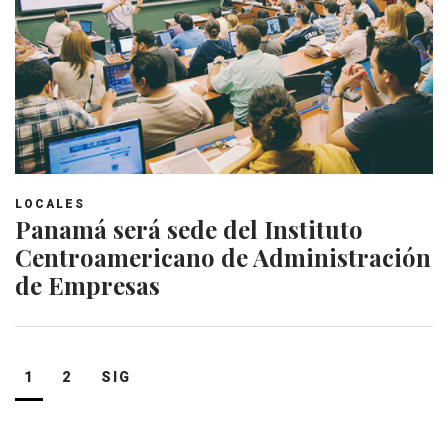
LOCALES
Panamá será sede del Instituto
Centroamericano de Administración
de Empresas
Navegación
1
2
SIG
de
entradas