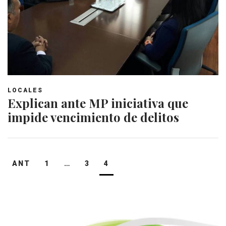
LOCALES
Explican ante MP iniciativa que
impide vencimiento de delitos
Navegación
ANT
1
…
3
4
de
entradas