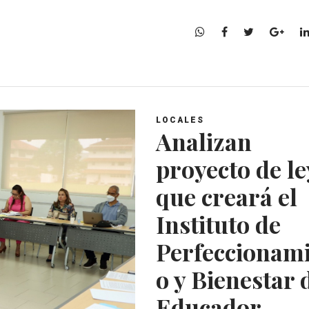
W
F
T
G
h
a
w
o
a
c
i
o
t
e
t
g
s
b
t
l
A
o
e
e
LOCALES
p
o
r
+
Analizan
p
k
proyecto de le
que creará el
Instituto de
Perfeccionam
o y Bienestar 
Educador