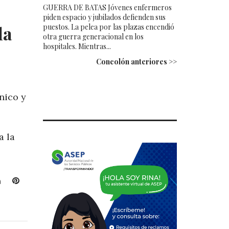
GUERRA DE BATAS Jóvenes enfermeros
piden espacio y jubilados defienden sus
la
puestos. La pelea por las plazas encendió
otra guerra generacional en los
hospitales. Mientras...
Concolón anteriores >>
nico y
a la
L
P
i
i
n
n
k
t
e
e