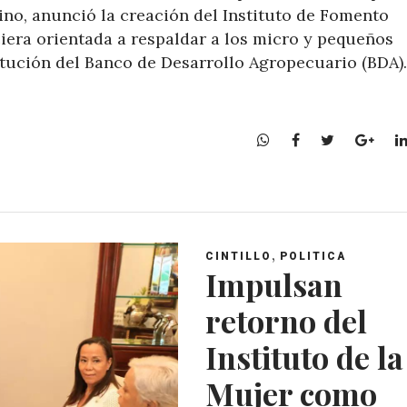
no, anunció la creación del Instituto de Fomento
iera orientada a respaldar a los micro y pequeños
itución del Banco de Desarrollo Agropecuario (BDA).
W
F
T
G
h
a
w
o
a
c
i
o
t
e
t
g
s
b
t
l
A
o
e
e
,
CINTILLO
POLITICA
p
o
r
+
Impulsan
p
k
retorno del
Instituto de la
Mujer como