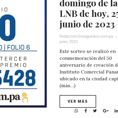
domingo de la
LNB de hoy, 2
junio de 2023
Redacción Ensegundos.com.pa
junio, 2023
Este sorteo se realizó en
conmemoración del 50
aniversario de creación d
Instituto Comercial Pana
ubicado en la ciudad capi
(más…)
VER MÁS
W
F
T
G
h
a
w
o