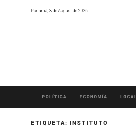
Skip
to
Panamá, 8 de August de 2026.
content
POLÍTICA
ECONOMÍA
LOCA
ETIQUETA:
INSTITUTO