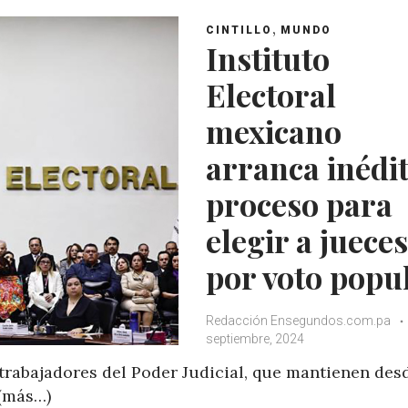
A
o
e
e
,
CINTILLO
MUNDO
p
o
r
+
Instituto
p
k
Electoral
mexicano
arranca inédi
proceso para
elegir a jueces
por voto popu
Redacción Ensegundos.com.pa
septiembre, 2024
 trabajadores del Poder Judicial, que mantienen des
 (más…)