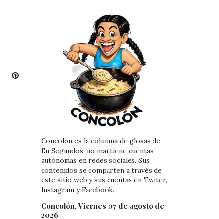
L
P
i
i
n
n
k
t
e
e
d
r
Concolón es la columna de glosas de
I
e
En Segundos, no mantiene cuentas
n
s
autónomas en redes sociales. Sus
t
contenidos se comparten a través de
este sitio web y sus cuentas en Twiter,
Instagram y Facebook.
Concolón, Viernes 07 de agosto de
2026