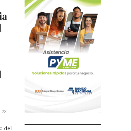
ia
l
l
23
o del