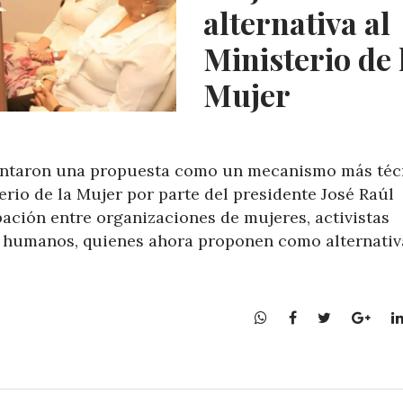
alternativa al
Ministerio de 
Mujer
sentaron una propuesta como un mecanismo más téc
erio de la Mujer por parte del presidente José Raúl
ción entre organizaciones de mujeres, activistas
s humanos, quienes ahora proponen como alternativ
W
F
T
G
h
a
w
o
a
c
i
o
t
e
t
g
s
b
t
l