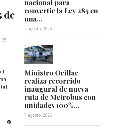
nacional para
convertir la Ley 285 en
5 de
una…
7 agosto, 2026
25
Ministro Orillac
el
má,
realiza recorrido
tal.
inaugural de nueva
ruta de Metrobus con
unidades 100%…
7 agosto, 2026
L
P
i
i