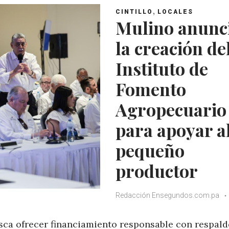
,
CINTILLO
LOCALES
Mulino anunc
la creación de
Instituto de
Fomento
Agropecuario
para apoyar a
pequeño
productor
Redacción Ensegundos.com.pa
usca ofrecer financiamiento responsable con respald