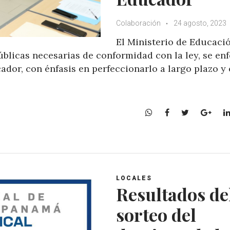
Colaboración
24 agosto, 2023
El Ministerio de Educació
blicas necesarias de conformidad con la ley, se en
dor, con énfasis en perfeccionarlo a largo plazo y
W
F
T
G
h
a
w
o
a
c
i
o
t
e
t
g
s
b
t
l
A
o
e
e
LOCALES
p
o
r
+
Resultados de
p
k
sorteo del