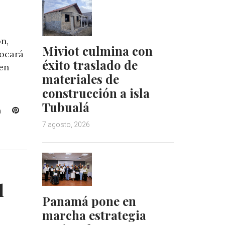
n,
Miviot culmina con
focará
éxito traslado de
 en
materiales de
construcción a isla
Tubualá
L
P
i
i
7 agosto, 2026
n
n
k
t
e
e
d
r
I
e
l
n
s
Panamá pone en
t
marcha estrategia