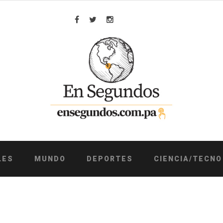
Facebook
Twitter
Instagram
LES
MUNDO
DEPORTES
CIENCIA/TECNO