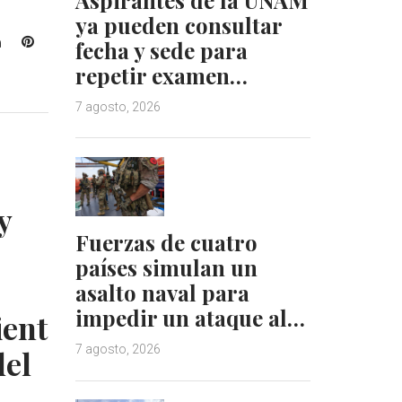
ya pueden consultar
L
P
fecha y sede para
i
i
repetir examen…
n
n
k
t
7 agosto, 2026
e
e
d
r
I
e
n
s
t
y
Fuerzas de cuatro
países simulan un
asalto naval para
impedir un ataque al…
ient
7 agosto, 2026
del