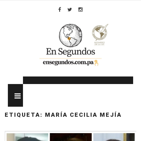
Skip
to
Facebook
Twitter
Instagram
content
MENU
ETIQUETA:
MARÍA CECILIA MEJÍA