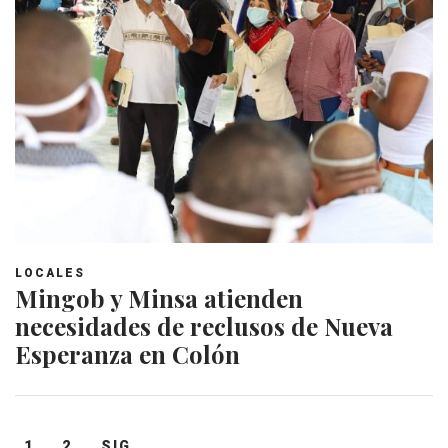
LOCALES
Mingob y Minsa atienden
necesidades de reclusos de Nueva
Esperanza en Colón
Navegación
1
2
SIG