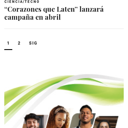
CIENCIA/TECNO
“Corazones que Laten” lanzará
campaña en abril
Navegación
1
2
SIG
de
entradas