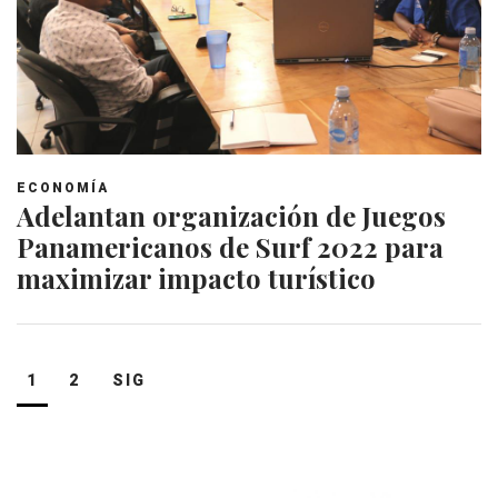
ECONOMÍA
Adelantan organización de Juegos
Panamericanos de Surf 2022 para
maximizar impacto turístico
Navegación
1
2
SIG
de
entradas