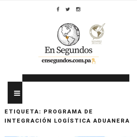
Skip
to
Facebook
Twitter
Instagram
content
MENU
ETIQUETA:
PROGRAMA DE
INTEGRACIÓN LOGÍSTICA ADUANERA