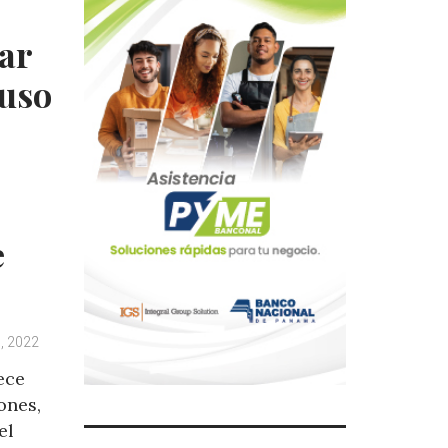
gar
 uso
e
l, 2022
ece
ones,
el