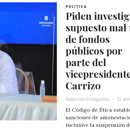
POLITICA
Piden investi
supuesto mal
de fondos
públicos por
parte del
vicepresident
Carrizo
Redacción EnSegundos
22 abri
El Código de Ética establ
sanciones de amonestaci
inclusive la suspensión d