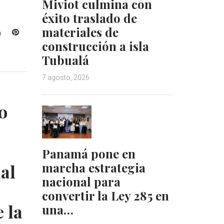
Miviot culmina con
éxito traslado de
materiales de
L
P
construcción a isla
i
i
n
n
Tubualá
k
t
e
e
7 agosto, 2026
d
r
I
e
o
n
s
t
Panamá pone en
marcha estrategia
al
nacional para
convertir la Ley 285 en
 la
una…