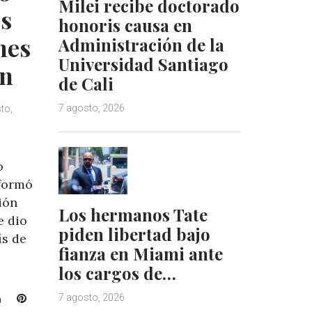
Milei recibe doctorado
es
honoris causa en
nes
Administración de la
Universidad Santiago
án
de Cali
7 agosto, 2026
to,
o
formó
ión
Los hermanos Tate
e dio
piden libertad bajo
ís de
fianza en Miami ante
los cargos de…
L
P
7 agosto, 2026