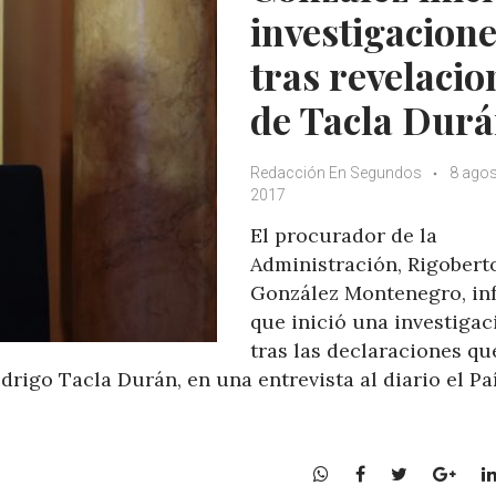
investigacion
tras revelacio
de Tacla Dur
Redacción En Segundos
8 agos
2017
El procurador de la
Administración, Rigobert
González Montenegro, in
que inició una investigac
tras las declaraciones qu
rigo Tacla Durán, en una entrevista al diario el Pa
W
F
T
G