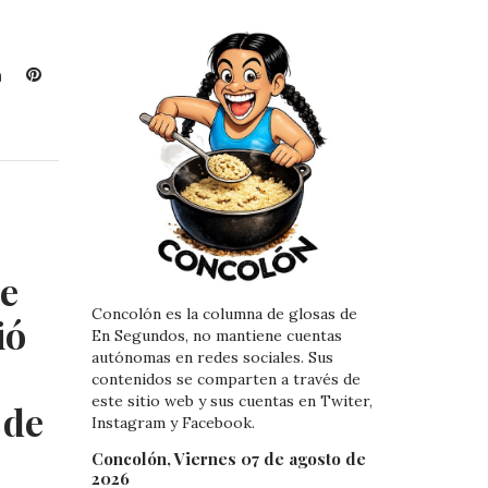
L
P
i
i
n
n
k
t
e
e
d
r
I
e
n
s
t
e
Concolón es la columna de glosas de
ió
En Segundos, no mantiene cuentas
autónomas en redes sociales. Sus
contenidos se comparten a través de
este sitio web y sus cuentas en Twiter,
 de
Instagram y Facebook.
Concolón, Viernes 07 de agosto de
2026