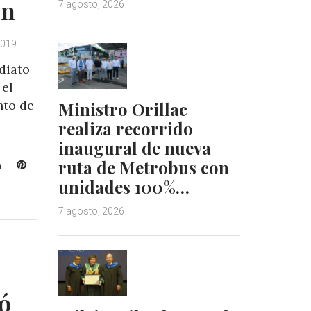
ón
7 agosto, 2026
2019
diato
 el
nto de
Ministro Orillac
realiza recorrido
inaugural de nueva
ruta de Metrobus con
L
P
i
i
unidades 100%…
n
n
k
t
7 agosto, 2026
e
e
d
r
I
e
n
s
t
ió