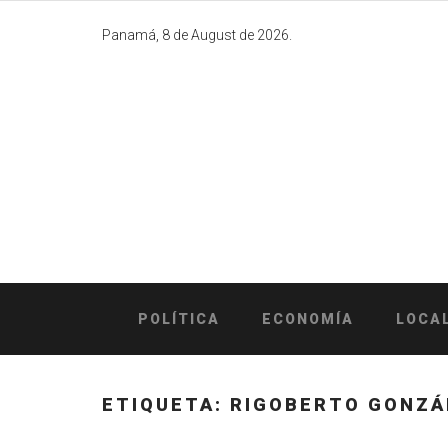
Skip
to
Panamá, 8 de August de 2026.
content
POLÍTICA
ECONOMÍA
LOCA
ETIQUETA:
RIGOBERTO GONZ