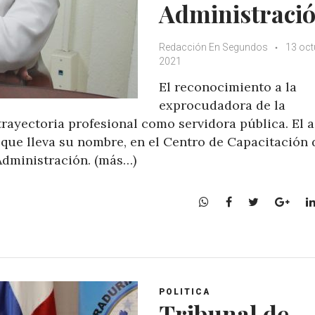
Administraci
Redacción En Segundos
13 oct
2021
El reconocimiento a la
exprocudadora de la
trayectoria profesional como servidora pública. El 
 que lleva su nombre, en el Centro de Capacitación 
Administración. (más…)
W
F
T
G
h
a
w
o
a
c
i
o
t
e
t
g
s
b
t
l
A
o
e
e
POLITICA
p
o
r
+
Tribunal de
p
k