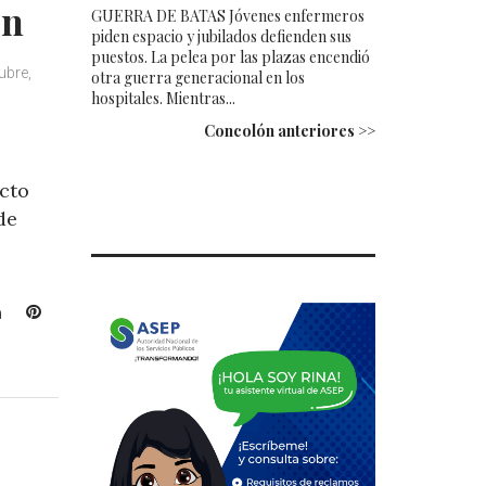
ón
GUERRA DE BATAS Jóvenes enfermeros
piden espacio y jubilados defienden sus
puestos. La pelea por las plazas encendió
ubre,
otra guerra generacional en los
hospitales. Mientras...
Concolón anteriores >>
acto
de
L
P
i
i
n
n
k
t
e
e
d
r
I
e
n
s