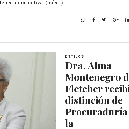
le esta normativa. (más…)
W
F
T
G
h
a
w
o
a
c
i
o
t
e
t
g
s
b
t
l
A
o
e
e
ESTILOS
p
o
r
+
Dra. Alma
p
k
Montenegro d
Fletcher recib
distinción de
Procuraduría
la