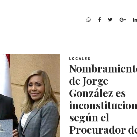
W
F
T
G
h
a
w
o
a
c
i
o
t
e
t
g
s
b
t
l
A
o
e
e
LOCALES
p
o
r
+
Nombramient
p
k
de Jorge
González es
inconstitucion
según el
Procurador de