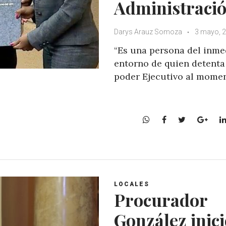
Administraci
Darys Arauz Somoza
3 mayo, 
“Es una persona del inme
entorno de quien detenta
poder Ejecutivo al mome
W
F
T
G
h
a
w
o
a
c
i
o
t
e
t
g
s
b
t
l
A
o
e
e
LOCALES
p
o
r
+
Procurador
p
k
González inic