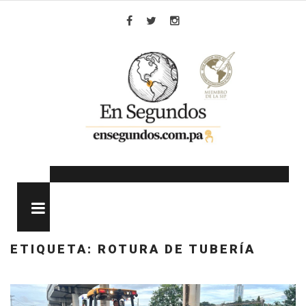
Skip
to
Facebook
Twitter
Instagram
content
MENU
ETIQUETA:
ROTURA DE TUBERÍA