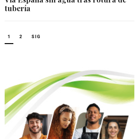
tubería
Navegación
1
2
SIG
de
entradas