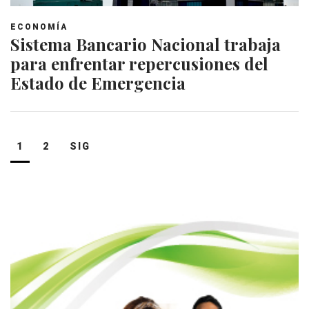
ECONOMÍA
Sistema Bancario Nacional trabaja
para enfrentar repercusiones del
Estado de Emergencia
Navegación
1
2
SIG
de
entradas