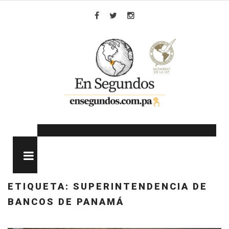
Skip
to
Facebook
Twitter
Instagram
content
MENU
ETIQUETA:
SUPERINTENDENCIA DE
BANCOS DE PANAMÁ