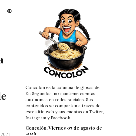
L
P
i
i
n
n
k
t
e
e
d
r
I
e
a
n
s
t
Concolón es la columna de glosas de
de
En Segundos, no mantiene cuentas
autónomas en redes sociales. Sus
contenidos se comparten a través de
este sitio web y sus cuentas en Twiter,
Instagram y Facebook.
Concolón, Viernes 07 de agosto de
2026
, 2021