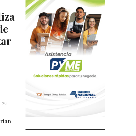
iza
de
tar
29
rían