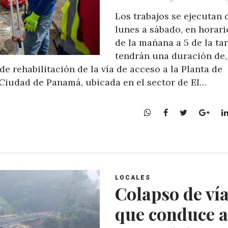
Los trabajos se ejecutan 
lunes a sábado, en horari
de la mañana a 5 de la tar
tendrán una duración de,
 rehabilitación de la vía de acceso a la Planta de
Ciudad de Panamá, ubicada en el sector de El…
W
F
T
G
h
a
w
o
a
c
i
o
t
e
t
g
s
b
t
l
A
o
e
e
LOCALES
p
o
r
+
Colapso de ví
p
k
que conduce a