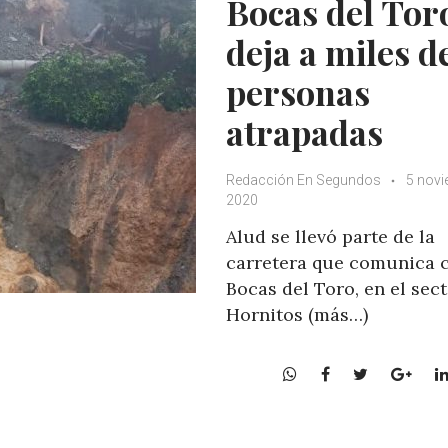
Bocas del Tor
deja a miles d
personas
atrapadas
Redacción En Segundos
5 novi
2020
Alud se llevó parte de la
carretera que comunica 
Bocas del Toro, en el sec
Hornitos (más…)
W
F
T
G
h
a
w
o
a
c
i
o
t
e
t
g