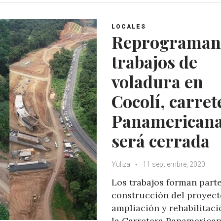
s
b
t
l
A
o
e
e
LOCALES
p
o
r
+
Reprograman
p
k
trabajos de
voladura en
Cocolí, carret
Panamerican
será cerrada
Yuliza
11 septiembre, 2020
Los trabajos forman parte
construcción del proyect
ampliación y rehabilitaci
la Carretera Panamerican