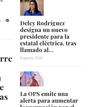
L
P
Delcy Rodríguez
i
i
designa un nuevo
n
n
presidente para la
k
t
estatal eléctrica, tras
e
e
d
r
llamado al…
I
e
erre
8 agosto, 2026
n
s
t
a
te
La OPS emite una
as
alerta para aumentar
la vacunación por el