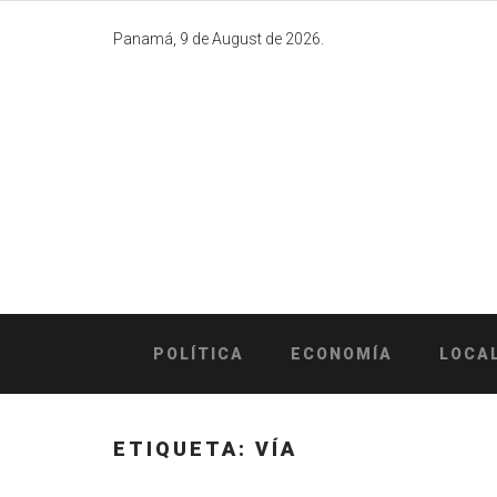
Skip
to
Panamá, 9 de August de 2026.
content
POLÍTICA
ECONOMÍA
LOCA
ETIQUETA:
VÍA