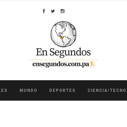
Facebook
Twitter
Instagram
LES
MUNDO
DEPORTES
CIENCIA/TECNO