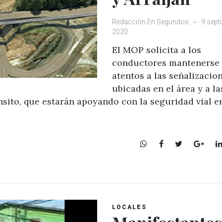
Redacción En Segundos
9 sept
2020
El MOP solicita a los
conductores mantenerse
atentos a las señalizacio
ubicadas en el área y a la
nsito, que estarán apoyando con la seguridad vial en
W
F
T
G
h
a
w
o
a
c
i
o
t
e
t
g
s
b
t
l
A
o
e
e
LOCALES
p
o
r
+