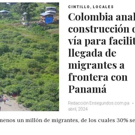
,
CINTILLO
LOCALES
Colombia anal
construcción 
vía para facili
llegada de
migrantes a
frontera con
Panamá
Redacción Ensegundos.com.pa
abril, 2024
menos un millón de migrantes, de los cuales 30% se