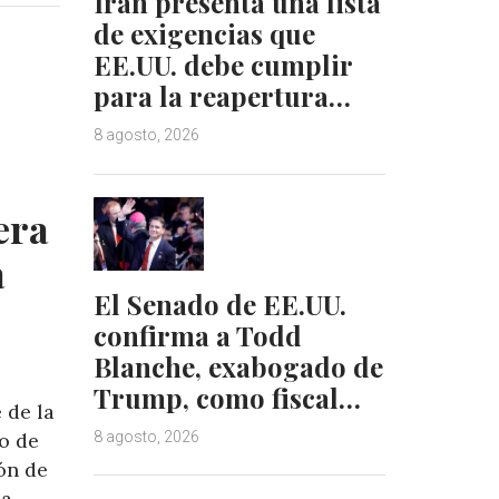
Irán presenta una lista
e
e
de exigencias que
d
r
EE.UU. debe cumplir
I
e
para la reapertura…
n
s
t
8 agosto, 2026
era
a
El Senado de EE.UU.
confirma a Todd
Blanche, exabogado de
Trump, como fiscal…
 de la
o de
8 agosto, 2026
ón de
a,