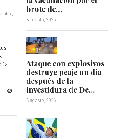
brote de…
iembre,
8 agosto, 2026
nes
s
Ataque con explosivos
 la
destruye peaje un día
después de la
investidura de De…
L
P
i
i
8 agosto, 2026
n
n
k
t
e
e
d
r
I
e