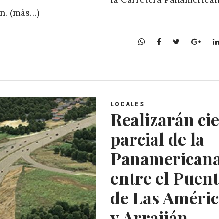
án. (más…)
W
F
T
G
h
a
w
o
a
c
i
o
t
e
t
g
s
b
t
l
A
o
e
e
LOCALES
p
o
r
+
Realizarán ci
p
k
parcial de la
Panamerican
entre el Puen
de Las Améric
y Arraiján