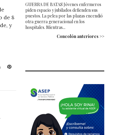
GUERRA DE BATAS Jóvenes enfermeros
de
piden espacio y jubilados defienden sus
puestos. La pelea por las plazas encendió
o de 8
otra guerra generacional en los
de, y
hospitales. Mientras...
Concolón anteriores >>
L
P
i
i
n
n
k
t
e
e
d
r
I
e
a
n
s
t