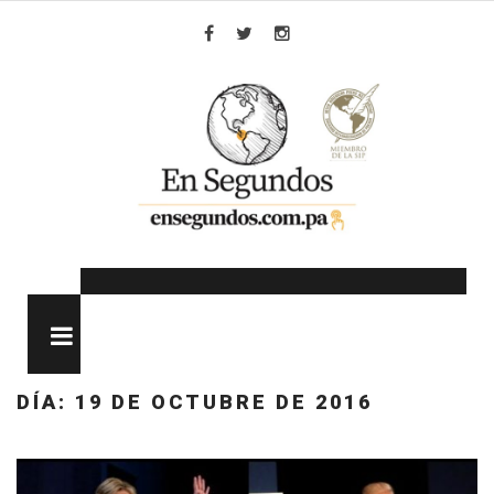
Skip
to
Facebook
Twitter
Instagram
content
MENU
DÍA:
19 DE OCTUBRE DE 2016