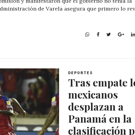
comisión y manifestaron que el gobierno no tenía la
administración de Varela asegura que primero lo rev
W
F
T
G
h
a
w
o
a
c
i
o
t
e
t
g
s
b
t
l
A
o
e
e
DEPORTES
p
o
r
+
Tras empate l
p
k
mexicanos
desplazan a
Panamá en la
clasificación 