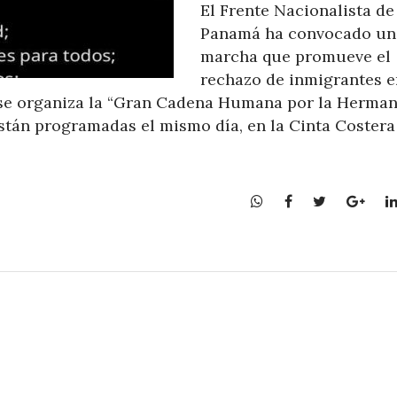
El Frente Nacionalista de
Panamá ha convocado un
marcha que promueve el
rechazo de inmigrantes e
 se organiza la “Gran Cadena Humana por la Herma
están programadas el mismo día, en la Cinta Costera
W
F
T
G
h
a
w
o
a
c
i
o
t
e
t
g
s
b
t
l
A
o
e
e
p
o
r
+
p
k