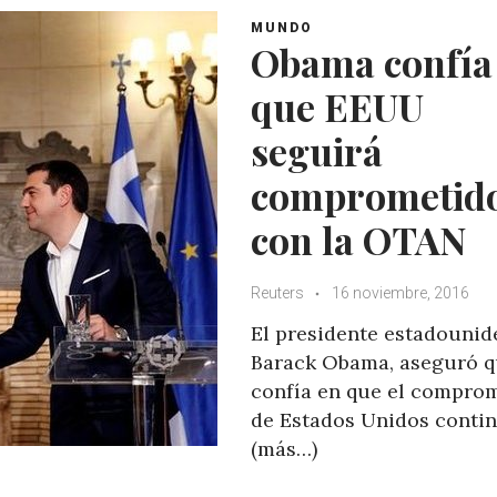
A
o
e
e
MUNDO
p
o
r
+
Obama confía
p
k
que EEUU
seguirá
comprometid
con la OTAN
Reuters
16 noviembre, 2016
El presidente estadounid
Barack Obama, aseguró 
confía en que el compro
de Estados Unidos conti
(más…)