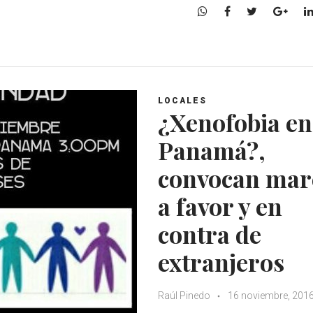
W
F
T
G
h
a
w
o
a
c
i
o
t
e
t
g
s
b
t
l
A
o
e
e
LOCALES
p
o
r
+
¿Xenofobia en
p
k
Panamá?,
convocan mar
a favor y en
contra de
extranjeros
Raúl Pinedo
16 noviembre, 201