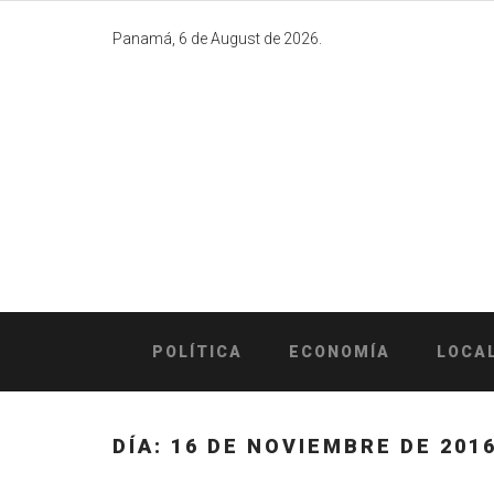
Skip
to
Panamá, 6 de August de 2026.
content
POLÍTICA
ECONOMÍA
LOCA
DÍA:
16 DE NOVIEMBRE DE 201