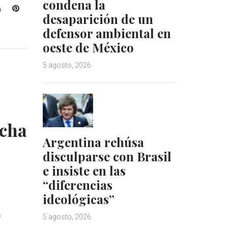
condena la
L
P
desaparición de un
i
i
defensor ambiental en
n
n
k
t
oeste de México
e
e
5 agosto, 2026
d
r
I
e
n
s
t
cha
Argentina rehúsa
disculparse con Brasil
e insiste en las
“diferencias
ideológicas”
6
5 agosto, 2026