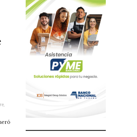
e
e
re,
neró