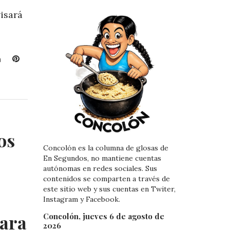
isará
L
P
i
i
n
n
k
t
e
e
d
r
I
e
os
n
s
Concolón es la columna de glosas de
t
En Segundos, no mantiene cuentas
autónomas en redes sociales. Sus
contenidos se comparten a través de
este sitio web y sus cuentas en Twiter,
Instagram y Facebook.
para
Concolón, jueves 6 de agosto de
2026