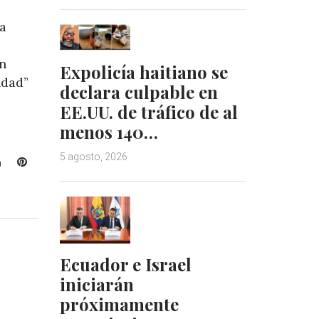
a
n
Expolicía haitiano se
ndad”
declara culpable en
EE.UU. de tráfico de al
menos 140…
5 agosto, 2026
L
P
i
i
n
n
k
t
e
e
d
r
I
e
Ecuador e Israel
n
s
iniciarán
t
próximamente