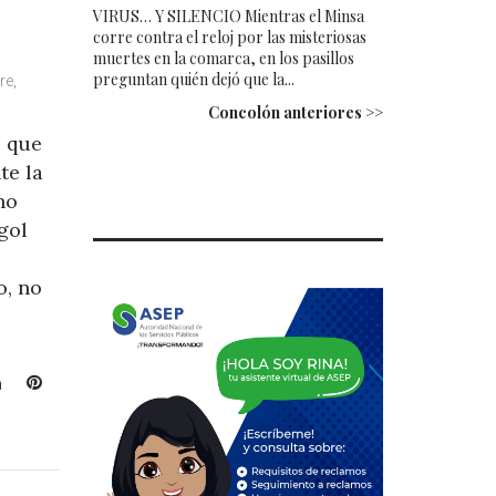
VIRUS… Y SILENCIO Mientras el Minsa
corre contra el reloj por las misteriosas
muertes en la comarca, en los pasillos
preguntan quién dejó que la...
re,
Concolón anteriores >>
e que
te la
no
gol
o, no
L
P
i
i
n
n
k
t
e
e