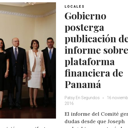
LOCALES
Gobierno
posterga
publicación d
informe sobr
plataforma
financiera de
Panamá
Patsy En Segundos
16 noviemb
2016
El informe del Comité ge
dudas desde que Joseph