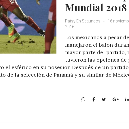
Mundial 2018
Patsy En Segundos
16 noviemb
2016
Los mexicanos a pesar d
manejaron el balón duran
mayor parte del partido, 
tuvieron las opciones de 
o el esférico en su posesión Después de un partido
anto de la selección de Panamá y su similar de Méxic
W
F
T
G
h
a
w
o
a
c
i
o
t
e
t
g
s
b
t
l