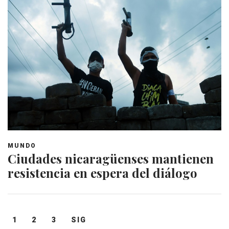
MUNDO
Ciudades nicaragüenses mantienen
resistencia en espera del diálogo
Navegación
1
2
3
SIG