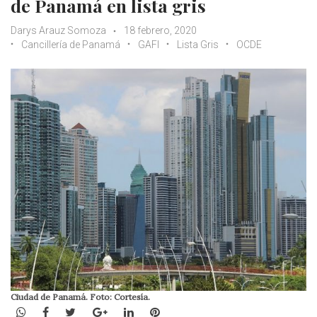
de Panamá en lista gris
Darys Arauz Somoza
18 febrero, 2020
Cancillería de Panamá
GAFI
Lista Gris
OCDE
Ciudad de Panamá. Foto: Cortesía.
WhatsApp
Facebook
Twitter
Google+
LinkedIn
Pinterest