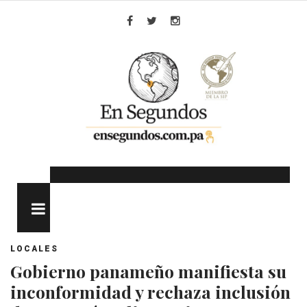
Skip
to
Facebook
Twitter
Instagram
content
MENU
LOCALES
Gobierno panameño manifiesta su
inconformidad y rechaza inclusión