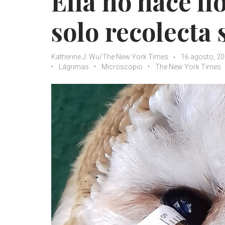
Ella no hace ll
solo recolecta 
Katherine J. Wu/The New York Times
16 agosto, 2
Lágrimas
Microscopio
The New York Times