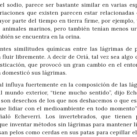
l sodio, parece ser bastante similar en varias esp
ariaciones que existen parecen estar relacionadas 
yor parte del tiempo en tierra firme, por ejemplo,
s animales marinos, pero también tenían menos ur
ién se encuentra en la orina.
tes similitudes químicas entre las lágrimas de p
fluir libremente. A decir de Oriá, tal vez sea alg
esticación, que provocó un gran cambio en el ento
n domesticó sus lágrimas.
l influya fuertemente en la composición de las lág
 mundo exterior, “tiene mucho sentido”, dijo Eche
s son desechos de los que nos deshacemos o que es
 que lidiar con el medioambiente en todo momento”
ñaló Echeverri. Los invertebrados, que tienen 
 que inventar métodos sin lágrimas para mantener l
san pelos como cerdas en sus patas para cepillar e