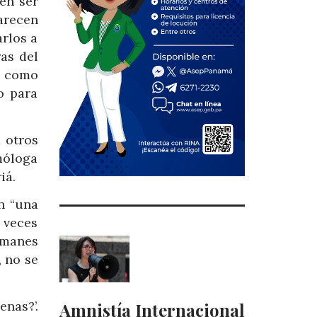
den ser
arecen
arlos a
as del
s como
o para
 otros
móloga
iá.
n “una
 veces
imanes
, no se
nas?’.
Amnistía Internacional