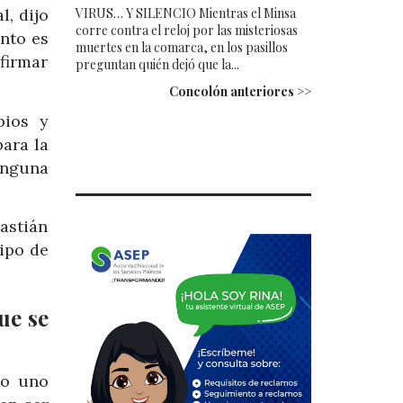
VIRUS… Y SILENCIO Mientras el Minsa
, dijo
corre contra el reloj por las misteriosas
anto es
muertes en la comarca, en los pasillos
firmar
preguntan quién dejó que la...
Concolón anteriores >>
pios y
para la
inguna
astián
uipo de
ue se
do uno