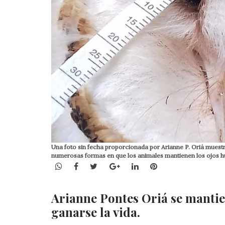
Una foto sin fecha proporcionada por Arianne P. Oriá muestr
numerosas formas en que los animales mantienen los ojos h
WhatsApp
Facebook
Twitter
Google+
LinkedIn
Pinterest
Arianne Pontes Oriá se mantien
ganarse la vida.