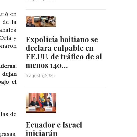
tió en
 de la
anales
Expolicía haitiano se
Oriá y
onaron
declara culpable en
EE.UU. de tráfico de al
menos 140…
deras.
 dejan
5 agosto, 2026
ajo el
las de
Ecuador e Israel
iniciarán
rasas,