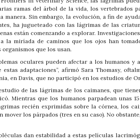
 Frontiers in Veterinary Science, las lágrimas pue
arias ramas del árbol de la vida, los vertebrados p
a manera. Sin embargo, la evolución, a fin de ayud
ntes, ha jugueteado con las lágrimas de las criatur
penas están comenzando a explorar. Investigacione
o a la miríada de caminos que los ojos han tomad
s organismos que los usan.
oblemas oculares pueden afectar a los humanos y a
 estas adaptaciones”, afirmó Sara Thomasy, oftal
nia, en Davis, que no participó en los estudios de Or
estudio de las lágrimas de los caimanes, que tiene
plicó. Mientras que los humanos parpadean unas 15
ágrimas recién exprimidas sobre la córnea, los ca
 mover los párpados (tres en su caso). No obstante
éculas dan estabilidad a estas películas lacrimóge