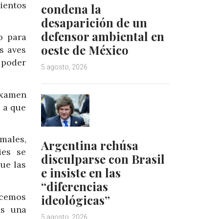
ientos
condena la
desaparición de un
defensor ambiental en
o para
oeste de México
s aves
 poder
5 agosto, 2026
examen
 a que
males,
Argentina rehúsa
ies se
disculparse con Brasil
ue las
e insiste en las
“diferencias
ecemos
ideológicas”
es una
5 agosto, 2026