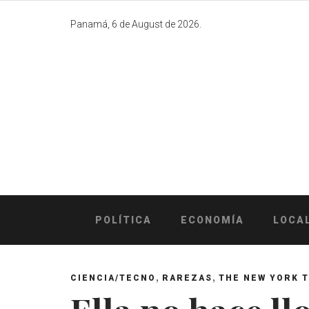
Skip
to
Panamá, 6 de August de 2026.
content
POLÍTICA
ECONOMÍA
LOCA
,
,
CIENCIA/TECNO
RAREZAS
THE NEW YORK 