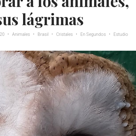
orar a los animales,
sus lágrimas
020
Animales
Brasil
Cristales
En Segundos
Estudio