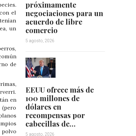
próximamente
ecies.
negociaciones para un
con el
acuerdo de libre
 tenían
ea, un
comercio
5 agosto, 2026
erros,
o común
rno de
rimas,
EEUU ofrece más de
verri.
100 millones de
tán en
dólares en
 (pero
recompensas por
planos
cabecillas de…
impios
l polvo
5 agosto, 2026