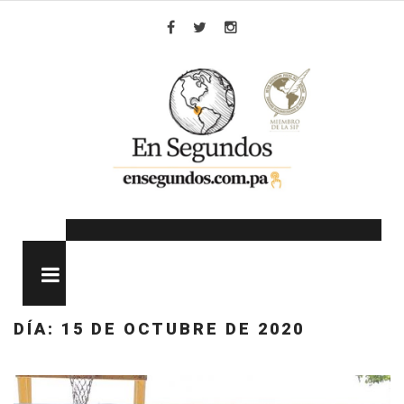
Skip
to
Facebook
Twitter
Instagram
content
MENU
DÍA:
15 DE OCTUBRE DE 2020