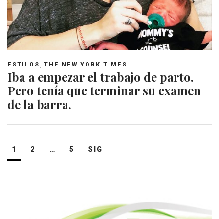
,
ESTILOS
THE NEW YORK TIMES
Iba a empezar el trabajo de parto.
Pero tenía que terminar su examen
de la barra.
Navegación
1
2
…
5
SIG
de
entradas