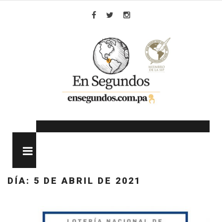
Skip
to
Facebook
Twitter
Instagram
content
MENU
DÍA:
5 DE ABRIL DE 2021