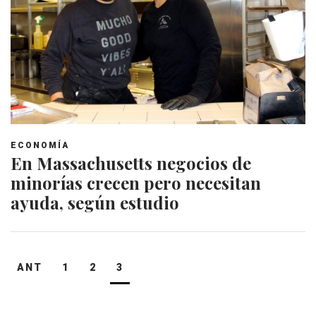
ECONOMÍA
En Massachusetts negocios de
minorías crecen pero necesitan
ayuda, según estudio
Navegación
ANT
1
2
3
de
entradas