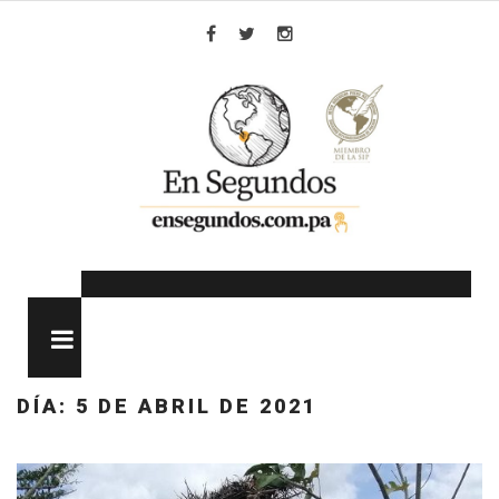
Skip
to
Facebook
Twitter
Instagram
content
MENU
DÍA:
5 DE ABRIL DE 2021