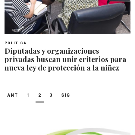
POLITICA
Diputadas y organizaciones
privadas buscan unir criterios para
nueva ley de protección a la niñez
Navegación
ANT
1
2
3
SIG
de
entradas