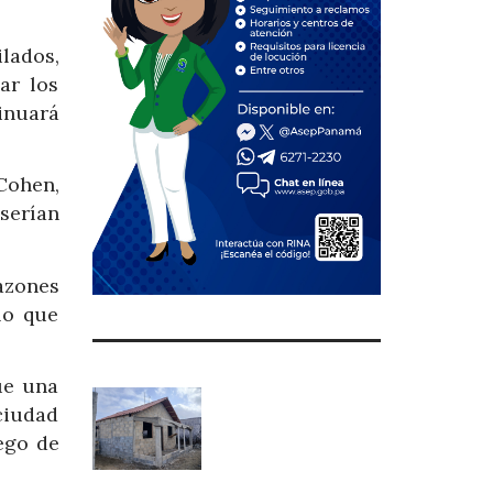
ilados,
ar los
inuará
Cohen,
 serían
azones
lo que
ue una
ciudad
ego de