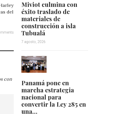
Miviot culmina con
 Harley
éxito traslado de
cas del
materiales de
construcción a isla
Tubualá
omments
7 agosto, 2026
os con
Panamá pone en
marcha estrategia
nacional para
convertir la Ley 285 en
una…