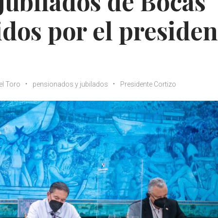
jubilados de Bocas
idos por el presiden
el Toro
pensionados y jubilados
Presidente Cortizo