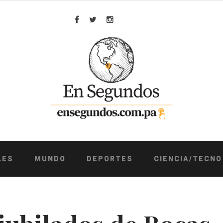
Facebook
Twitter
Instagram
LES
MUNDO
DEPORTES
CIENCIA/TECNO