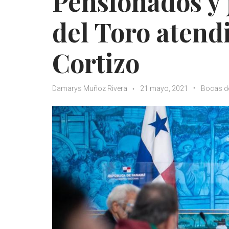
Pensionados y 
del Toro atend
Cortizo
Damarys Muñoz Rivera
21 mayo, 2021
Bocas d