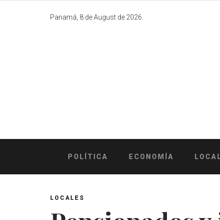
Skip
to
Panamá, 8 de August de 2026.
content
POLÍTICA
ECONOMÍA
LOCA
LOCALES