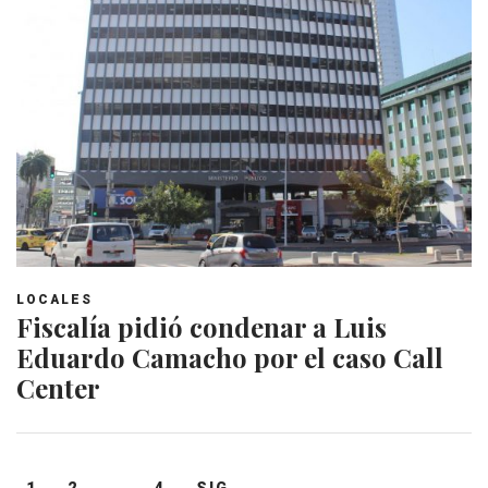
LOCALES
Fiscalía pidió condenar a Luis
Eduardo Camacho por el caso Call
Center
Navegación
1
2
…
4
SIG