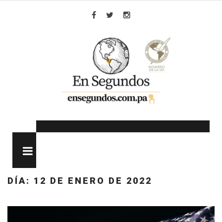
Skip
to
Facebook
Twitter
Instagram
content
MENU
DÍA:
12 DE ENERO DE 2022