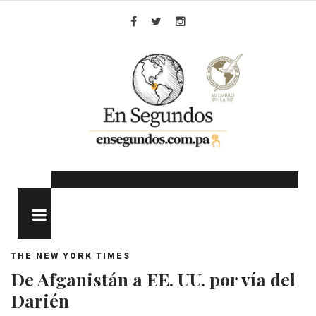
Skip
to
Facebook
Twitter
Instagram
content
MENU
THE NEW YORK TIMES
De Afganistán a EE. UU. por vía del
Darién