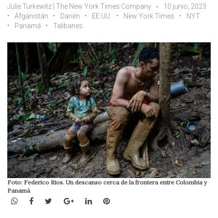
Julie Turkewitz | The New York Times Company
10 junio, 2023
Afganistán
Darién
EE.UU.
New York Times
NYT
Panamá
Talibanes
Foto: Federico Rios. Un descanso cerca de la frontera entre Colombia y
Panamá
WhatsApp
Facebook
Twitter
Google+
LinkedIn
Pinterest