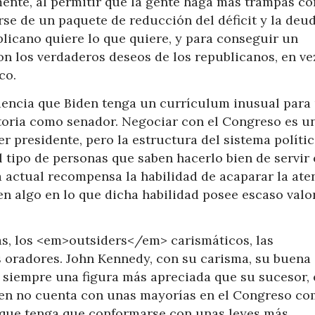
ente, al permitir que la gente haga más trampas co
rse de un paquete de reducción del déficit y la deud
licano quiere lo que quiere, y para conseguir un
on los verdaderos deseos de los republicanos, en ve
co.
encia que Biden tenga un currículum inusual para
ctoria como senador. Negociar con el Congreso es u
r presidente, pero la estructura del sistema polític
l tipo de personas que saben hacerlo bien de servir 
ma actual recompensa la habilidad de acaparar la ate
en algo en lo que dicha habilidad posee escaso valo
s, los <em>outsiders</em> carismáticos, las
 oradores. John Kennedy, con su carisma, su buena
o siempre una figura más apreciada que su sucesor, 
den no cuenta con unas mayorías en el Congreso co
o que tenga que conformarse con unas leyes más