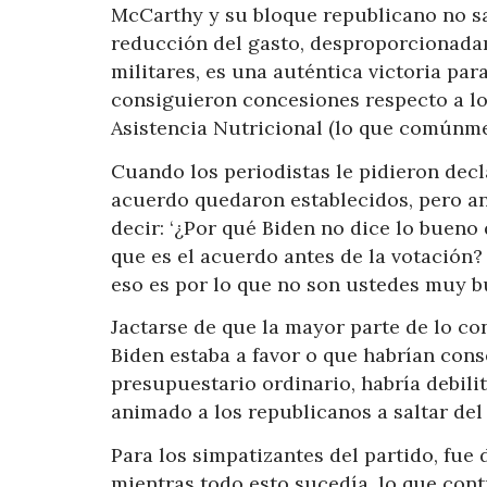
McCarthy y su bloque republicano no sa
reducción del gasto, desproporcionadam
militares, es una auténtica victoria pa
consiguieron concesiones respecto a lo
Asistencia Nutricional (lo que comúnm
Cuando los periodistas le pidieron dec
acuerdo quedaron establecidos, pero ant
decir: ‘¿Por qué Biden no dice lo bueno 
que es el acuerdo antes de la votación
eso es por lo que no son ustedes muy b
Jactarse de que la mayor parte de lo c
Biden estaba a favor o que habrían con
presupuestario ordinario, habría debili
animado a los republicanos a saltar del 
Para los simpatizantes del partido, fue 
mientras todo esto sucedía, lo que cont