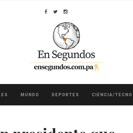
Facebook
Twitter
Instagram
LES
MUNDO
DEPORTES
CIENCIA/TECNO