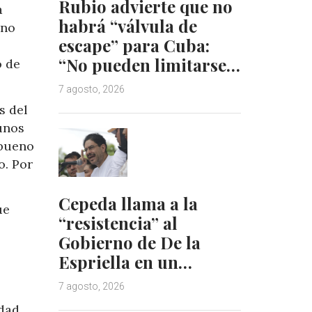
Rubio advierte que no
a
habrá “válvula de
 no
escape” para Cuba:
“No pueden limitarse…
o de
7 agosto, 2026
s del
unos
 bueno
o. Por
Cepeda llama a la
ue
“resistencia” al
Gobierno de De la
Espriella en un…
7 agosto, 2026
idad