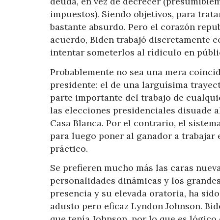
deuda, en vez de decrecer (presumiblem
impuestos). Siendo objetivos, para trata
bastante absurdo. Pero el corazón repub
acuerdo, Biden trabajó discretamente c
intentar someterlos al rídiculo en públi
Probablemente no sea una mera coincid
presidente: el de una larguísima traye
parte importante del trabajo de cualquie
las elecciones presidenciales disuade a
Casa Blanca. Por el contrario, el siste
para luego poner al ganador a trabajar 
práctico.
Se prefieren mucho más las caras nueva
personalidades dinámicas y los grandes
presencia y su elevada oratoria, ha sid
adusto pero eficaz Lyndon Johnson. Bi
que tenía Johnson, por lo que es lógic