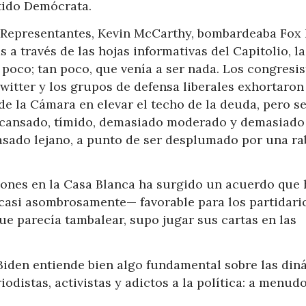
rtido Demócrata.
e Representantes, Kevin McCarthy, bombardeaba Fox
s a través de las hojas informativas del Capitolio, l
poco; tan poco, que venía a ser nada. Los congresis
witter y los grupos de defensa liberales exhortaron
 de la Cámara en elevar el techo de la deuda, pero s
e cansado, tímido, demasiado moderado y demasiado
pasado lejano, a punto de ser desplumado por una ra
iones en la Casa Blanca ha surgido un acuerdo que 
casi asombrosamente— favorable para los partidari
ue parecía tambalear, supo jugar sus cartas en las
 Biden entiende bien algo fundamental sobre las di
odistas, activistas y adictos a la política: a menudo