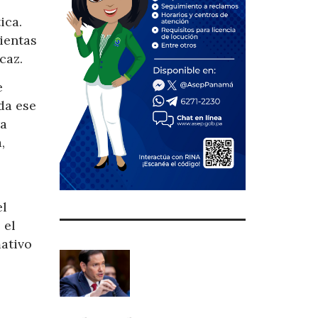
ica.
mientas
caz.
e
da ese
ra
,
el
 el
mativo