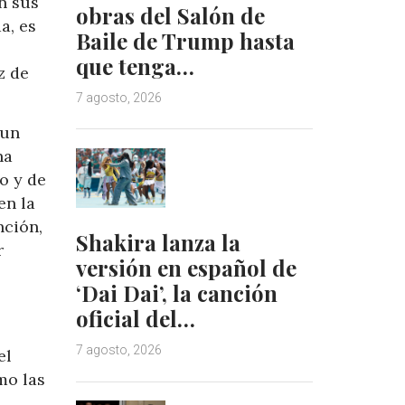
n sus
obras del Salón de
a, es
Baile de Trump hasta
que tenga…
z de
7 agosto, 2026
 un
na
o y de
en la
nción,
Shakira lanza la
r
versión en español de
‘Dai Dai’, la canción
oficial del…
7 agosto, 2026
el
mo las