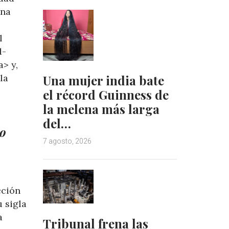
gna
l
d-
> y,
la
Una mujer india bate
el récord Guinness de
la melena más larga
del…
mo
7 agosto, 2026
cción
u sigla
a
Tribunal frena las