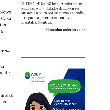
GUERRA DE BATAS Jóvenes enfermeros
piden espacio y jubilados defienden sus
 News
puestos. La pelea por las plazas encendió
otra guerra generacional en los
a Casa
hospitales. Mientras...
tas
Concolón anteriores >>
 a
e
biosa
ha
os de
námicas
, es