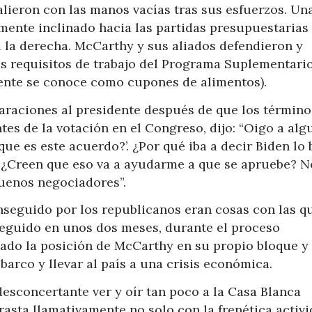
lieron con las manos vacías tras sus esfuerzos. Un
ente inclinado hacia las partidas presupuestarias
ra la derecha. McCarthy y sus aliados defendieron y
s requisitos de trabajo del Programa Suplementari
ente se conoce como cupones de alimentos).
laraciones al presidente después de que los término
es de la votación en el Congreso, dijo: “Oigo a alg
que es este acuerdo?’. ¿Por qué iba a decir Biden lo
? ¿Creen que eso va a ayudarme a que se apruebe? N
uenos negociadores”.
onseguido por los republicanos eran cosas con las q
seguido en unos dos meses, durante el proceso
tado la posición de McCarthy en su propio bloque y
barco y llevar al país a una crisis económica.
desconcertante ver y oír tan poco a la Casa Blanca
rasta llamativamente no solo con la frenética activ