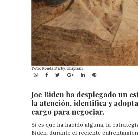
Foto: Ronda Darby, Unsplash.
WhatsApp
Facebook
Twitter
Google+
LinkedIn
Pinterest
Joe Biden ha desplegado un est
la atención, identifica y adop
cargo para negociar.
Si es que ha habido alguna, la estrateg
Biden, durante el reciente enfrentamie