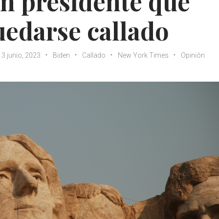
un presidente que
edarse callado
13 junio, 2023
Biden
Callado
New York Times
Opinión