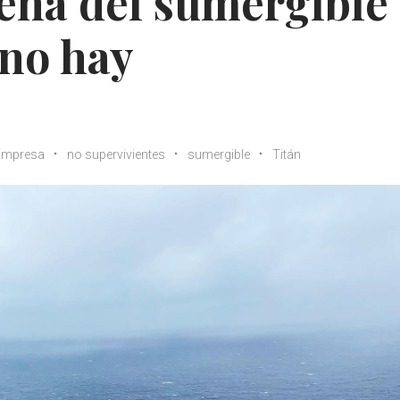
eña del sumergible
 no hay
Empresa
no supervivientes
sumergible
Titán