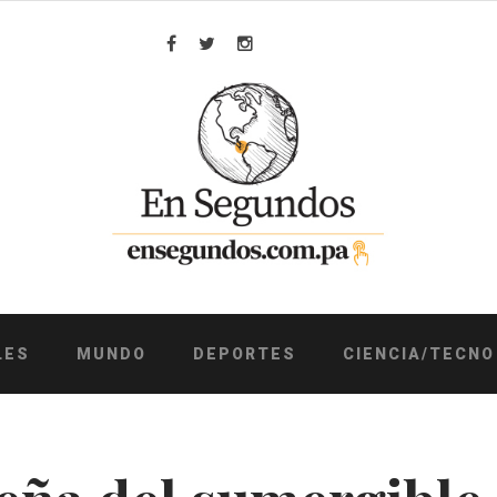
Facebook
Twitter
Instagram
LES
MUNDO
DEPORTES
CIENCIA/TECNO