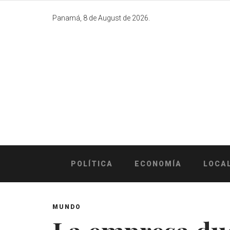
Skip
to
Panamá, 8 de August de 2026.
content
POLÍTICA
ECONOMÍA
LOCA
MUNDO