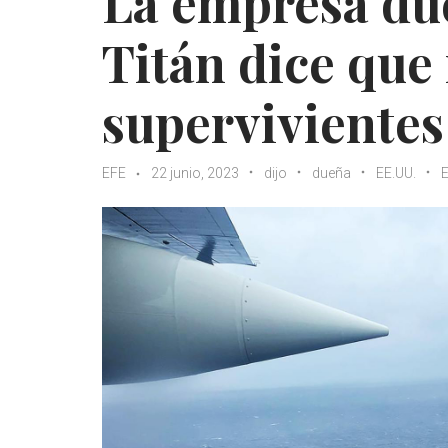
La empresa du
Titán dice que
supervivientes
EFE
22 junio, 2023
dijo
dueña
EE.UU.