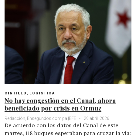
A
o
e
e
d
r
p
o
r
+
I
e
p
k
n
s
t
,
CINTILLO
LOGISTICA
No hay congestión en el Canal, ahora
beneficiado por crisis en Ormuz
Redacción, Ensegundos.com.pa |EFE
29 abril, 2026
De acuerdo con los datos del Canal de este
martes, 118 buques esperaban para cruzar la vía: