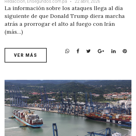
Redacción, Ensegundos.com.pa
22 abril, 2026
La información sobre los ataques llega al día
siguiente de que Donald Trump diera marcha
atrás a prorrogar el alto al fuego con Irán
(más…)
W
F
T
G
L
P
VER MÁS
h
a
w
o
i
i
a
c
i
o
n
n
t
e
t
g
k
t
s
b
t
l
e
e
A
o
e
e
d
r
p
o
r
+
I
e
p
k
n
s
t