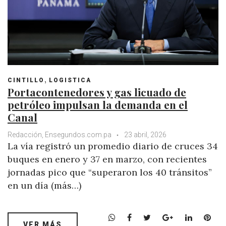
,
CINTILLO
LOGISTICA
Portacontenedores y gas licuado de
petróleo impulsan la demanda en el
Canal
Redacción, Ensegundos.com.pa
23 abril, 2026
La vía registró un promedio diario de cruces 34
buques en enero y 37 en marzo, con recientes
jornadas pico que “superaron los 40 tránsitos”
en un día (más…)
W
F
T
G
L
P
VER MÁS