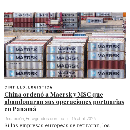
t
e
t
g
k
t
s
b
t
l
e
e
A
o
e
e
d
r
p
o
r
+
I
e
p
k
n
s
t
,
CINTILLO
LOGISTICA
China ordenó a Maersk y MSC que
abandonaran sus operaciones portuarias
en Panamá
Redacción, Ensegundos.com.pa
15 abril, 2026
Si las empresas europeas se retiraran, los