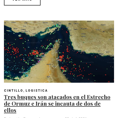
h
a
w
o
i
i
a
c
i
o
n
n
t
e
t
g
k
t
s
b
t
l
e
e
A
o
e
e
d
r
p
o
r
+
I
e
p
k
n
s
t
,
CINTILLO
LOGISTICA
Tres buques son atacados en el Estrecho
de Ormuz e Irán se incauta de dos de
ellos