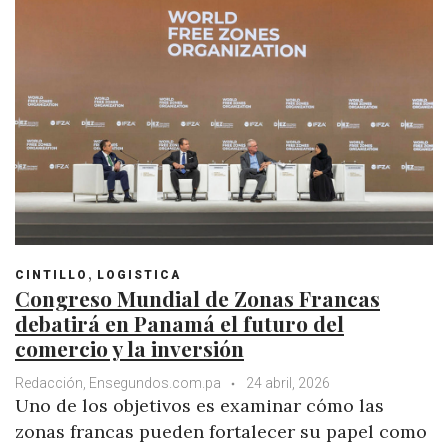
p
o
r
+
I
e
p
k
n
s
t
,
CINTILLO
LOGISTICA
Congreso Mundial de Zonas Francas
debatirá en Panamá el futuro del
comercio y la inversión
Redacción, Ensegundos.com.pa
24 abril, 2026
Uno de los objetivos es examinar cómo las
zonas francas pueden fortalecer su papel como