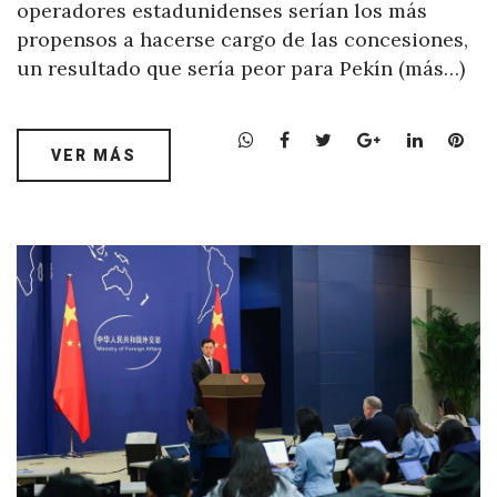
operadores estadunidenses serían los más
propensos a hacerse cargo de las concesiones,
un resultado que sería peor para Pekín (más…)
W
F
T
G
L
P
VER MÁS
h
a
w
o
i
i
a
c
i
o
n
n
t
e
t
g
k
t
s
b
t
l
e
e
A
o
e
e
d
r
p
o
r
+
I
e
p
k
n
s
t