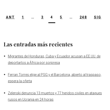
a
c
i
o
n
n
t
e
t
g
k
t
s
b
t
l
e
e
Navegación
ANT
1
…
3
4
A
5
o
…
e
248
e
d
SIG
r
de
p
o
r
+
I
e
entradas
p
k
n
s
t
Las entradas más recientes
Migrantes de Honduras, Cuba y Ecuador acusan a EE.UU. de
deportarlos a África por sorpresa
Ferran Torres elige al PSG y el Barcelona, abierto al traspaso,
espera la oferta
Zelenski denuncia 13 muertos y 77 heridos civiles en ataques
rusos en Ucrania en 24 horas