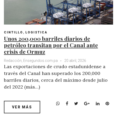
,
CINTILLO
LOGISTICA
Unos 200,000 barriles diarios de
petróleo transitan por el Canal ante
crisis de Ormuz
Redacción, Ensegundos.com.pa
20 abril, 2026
Las exportaciones de crudo estadunidense a
través del Canal han superado los 200,000
barriles diarios, cerca del máximo desde julio
del 2022 (más…)
W
F
T
G
L
P
VER MÁS
h
a
w
o
i
i
a
c
i
o
n
n