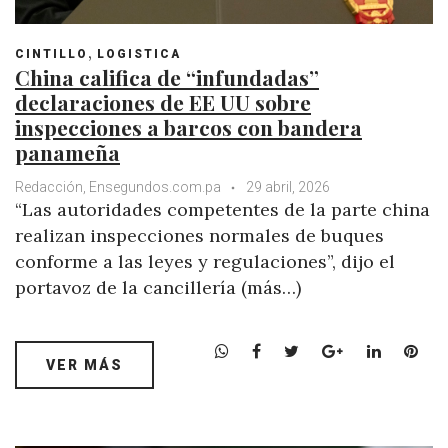
,
CINTILLO
LOGISTICA
China califica de “infundadas”
declaraciones de EE UU sobre
inspecciones a barcos con bandera
panameña
Redacción, Ensegundos.com.pa
29 abril, 2026
“Las autoridades competentes de la parte china
realizan inspecciones normales de buques
conforme a las leyes y regulaciones”, dijo el
portavoz de la cancillería (más…)
W
F
T
G
L
P
VER MÁS
h
a
w
o
i
i
a
c
i
o
n
n
t
e
t
g
k
t
s
b
t
l
e
e