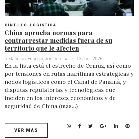
,
CINTILLO
LOGISTICA
China aprueba normas para
contrarrestar medidas fuera de su
territorio que le afecten
Redacción, Ensegundos.com.pa
13 abril, 2026
En la lista está el estrecho de Ormuz, así como
por tensiones en rutas marítimas estratégicas y
nodos logísticos como el Canal de Panamá, y
disputas regulatorias y tecnológicas que
inciden en los intereses económicos y de
seguridad de China (más…)
W
F
T
G
L
P
VER MÁS
h
a
w
o
i
i