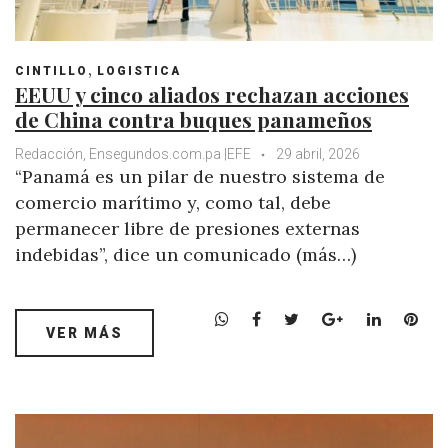
,
CINTILLO
LOGISTICA
EEUU y cinco aliados rechazan acciones
de China contra buques panameños
Redacción, Ensegundos.com.pa |EFE
29 abril, 2026
“Panamá es un pilar de nuestro sistema de
comercio marítimo y, como tal, debe
permanecer libre de presiones externas
indebidas”, dice un comunicado (más…)
W
F
T
G
L
P
VER MÁS
h
a
w
o
i
i
a
c
i
o
n
n
t
e
t
g
k
t
s
b
t
l
e
e
A
o
e
e
d
r