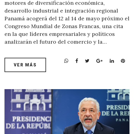
motores de diversificación económica,
desarrollo industrial e integración regional
Panamá acogerá del 12 al 14 de mayo próximo el
Congreso Mundial de Zonas Francas, una cita
en la que líderes empresariales y políticos
analizarán el futuro del comercio y la…
W
F
T
G
L
P
VER MÁS
h
a
w
o
i
i
a
c
i
o
n
n
t
e
t
g
k
t
s
b
t
l
e
e
A
o
e
e
d
r
p
o
r
+
I
e
p
k
n
s
t