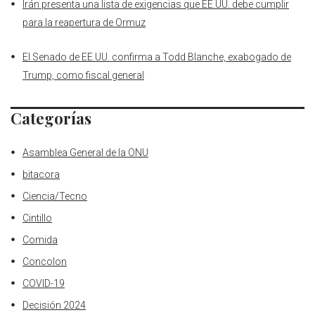
Irán presenta una lista de exigencias que EE.UU. debe cumplir
para la reapertura de Ormuz
El Senado de EE.UU. confirma a Todd Blanche, exabogado de
Trump, como fiscal general
Categorías
Asamblea General de la ONU
bitacora
Ciencia/Tecno
Cintillo
Comida
Concolon
COVID-19
Decisión 2024