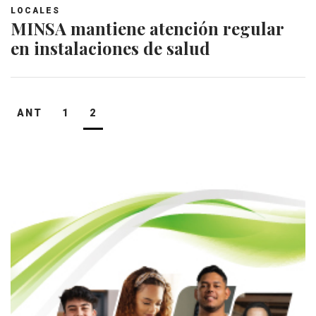
LOCALES
MINSA mantiene atención regular
en instalaciones de salud
Navegación
ANT
1
2
de
entradas