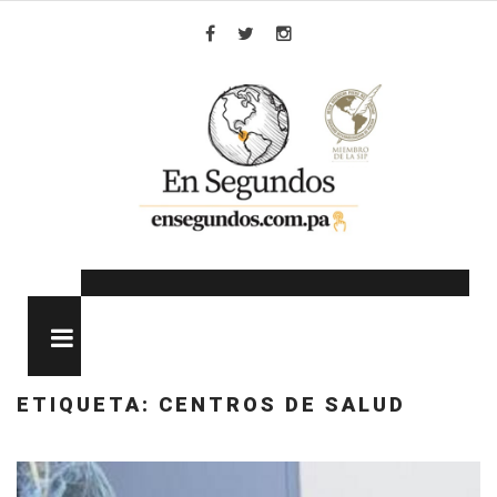
Skip
to
Facebook
Twitter
Instagram
content
MENU
ETIQUETA:
CENTROS DE SALUD