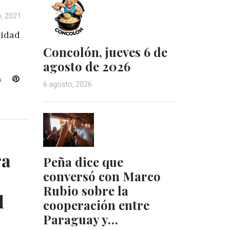
o, 2021
vidad
Concolón, jueves 6 de
agosto de 2026
L
P
6 agosto, 2026
i
i
n
n
k
t
e
e
d
r
I
e
ra
Peña dice que
n
s
t
conversó con Marco
Rubio sobre la
l
cooperación entre
Paraguay y…