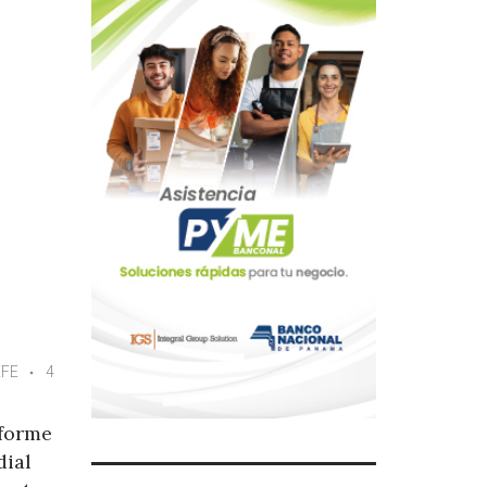
EFE
4
nforme
dial