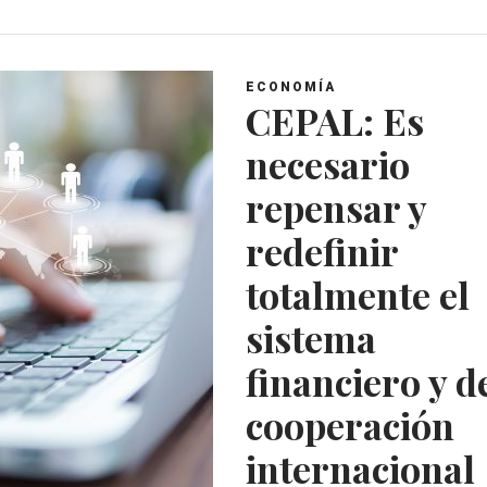
t
e
t
g
s
b
t
l
A
o
e
e
ECONOMÍA
p
o
r
+
CEPAL: Es
p
k
necesario
repensar y
redefinir
totalmente el
sistema
financiero y d
cooperación
internacional