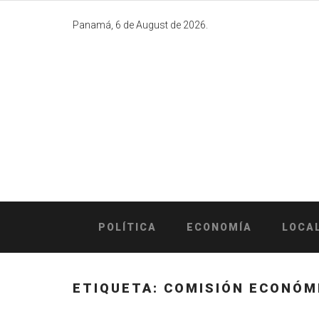
Skip
to
Panamá, 6 de August de 2026.
content
POLÍTICA
ECONOMÍA
LOCA
ETIQUETA:
COMISIÓN ECONÓMI