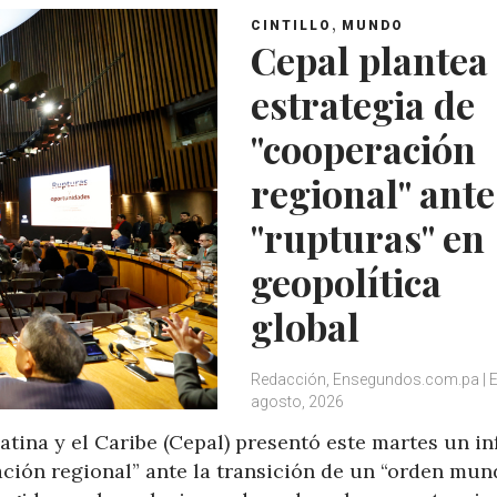
,
CINTILLO
MUNDO
Cepal plantea
estrategia de
"cooperación
regional" ante
"rupturas" en
geopolítica
global
Redacción, Ensegundos.com.pa | 
agosto, 2026
ina y el Caribe (Cepal) presentó este martes un i
ción regional” ante la transición de un “orden mun