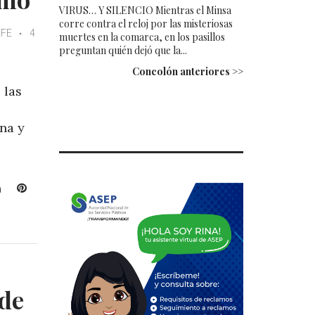
VIRUS… Y SILENCIO Mientras el Minsa
corre contra el reloj por las misteriosas
EFE
4
muertes en la comarca, en los pasillos
preguntan quién dejó que la...
Concolón anteriores >>
 las
na y
L
P
i
i
n
n
k
t
e
e
d
r
I
e
 de
n
s