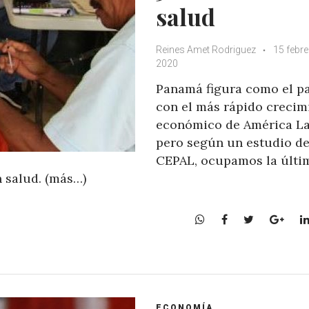
salud
Reines Amet Rodriguez
15 febre
2020
Panamá figura como el pa
con el más rápido crecim
económico de América La
pero según un estudio de
CEPAL, ocupamos la últi
n salud. (más…)
W
F
T
G
h
a
w
o
a
c
i
o
t
e
t
g
s
b
t
l
A
o
e
e
ECONOMÍA