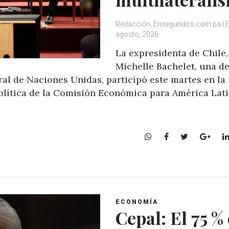
Redacción, Ensegundos.com.pa | 
agosto, 2026
La expresidenta de Chile,
Michelle Bachelet, una de
al de Naciones Unidas, participó este martes en la
olítica de la Comisión Económica para América Lati
W
F
T
G
h
a
w
o
a
c
i
o
t
e
t
g
s
b
t
l
A
o
e
e
ECONOMÍA
p
o
r
+
Cepal: El 75 %
p
k