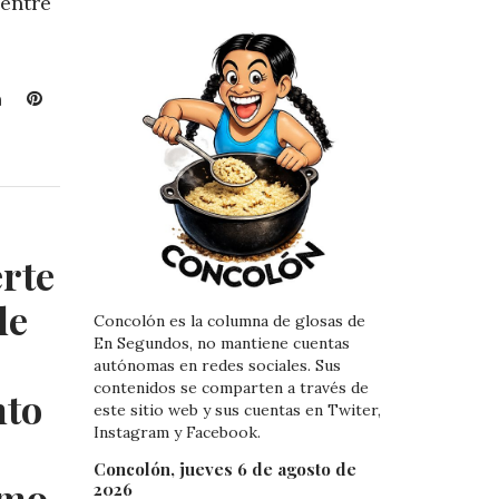
 entre
L
P
i
i
n
n
k
t
e
e
d
r
I
e
erte
n
s
t
de
Concolón es la columna de glosas de
En Segundos, no mantiene cuentas
autónomas en redes sociales. Sus
contenidos se comparten a través de
nto
este sitio web y sus cuentas en Twiter,
Instagram y Facebook.
Concolón, jueves 6 de agosto de
smo
2026