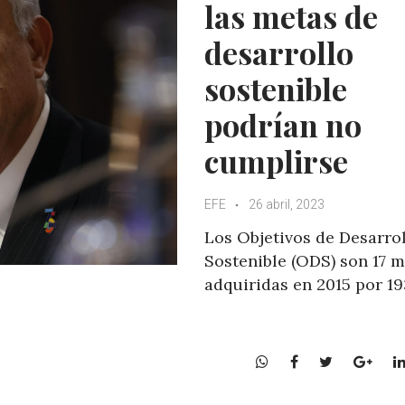
las metas de
desarrollo
sostenible
podrían no
cumplirse
EFE
26 abril, 2023
Los Objetivos de Desarro
Sostenible (ODS) son 17 
adquiridas en 2015 por 1
W
F
T
G
h
a
w
o
a
c
i
o