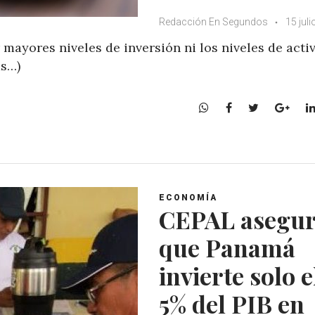
Redacción En Segundos
15 juli
r mayores niveles de inversión ni los niveles de acti
ás…)
W
F
T
G
h
a
w
o
a
c
i
o
t
e
t
g
s
b
t
l
A
o
e
e
ECONOMÍA
p
o
r
+
CEPAL asegu
p
k
que Panamá
invierte solo e
5% del PIB en