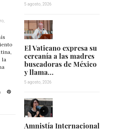
5 agosto, 2026
ro,
ís
iento
El Vaticano expresa su
tina,
cercanía a las madres
 la
buscadoras de México
ma
y llama…
5 agosto, 2026
L
P
i
i
n
n
k
t
e
e
Amnistía Internacional
d
r