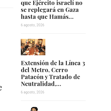
que Ejército israelí no
k
t
se replegará en Gaza
e
e
hasta que Hamás…
d
r
I
e
6 agosto, 2026
n
s
t
Extensión de la Línea 3
del Metro, Cerro
Patacón y Tratado de
Neutralidad,…
e
6 agosto, 2026