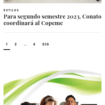
ESTILOS
Para segundo semestre 2023, Conato
coordinará al Copeme
Navegación
1
2
…
4
SIG
de
entradas