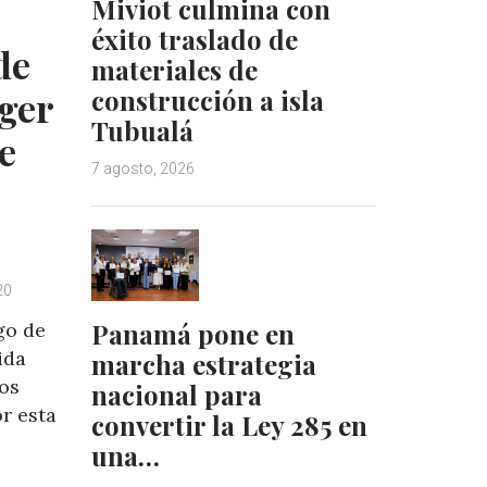
Miviot culmina con
n
s
éxito traslado de
t
de
materiales de
eger
construcción a isla
Tubualá
de
7 agosto, 2026
20
Panamá pone en
go de
ida
marcha estrategia
los
nacional para
r esta
convertir la Ley 285 en
una…