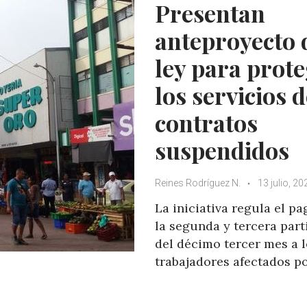
Presentan
p
k
anteproyecto 
ley para prot
los servicios 
contratos
suspendidos
Reines Rodríguez N.
13 julio, 20
La iniciativa regula el pa
la segunda y tercera part
del décimo tercer mes a 
trabajadores afectados po