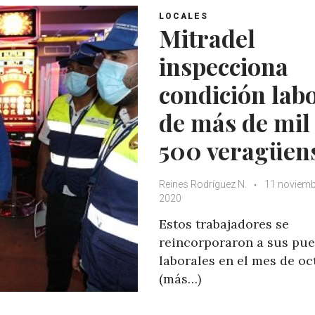
LOCALES
Mitradel
inspecciona
condición lab
de más de mil
500 veragüen
Reines Rodríguez N.
11 noviemb
2020
Estos trabajadores se
reincorporaron a sus pue
laborales en el mes de oc
(más…)