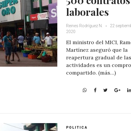
laborales
Reines Rodríguez N.
22 septiem
2020
El ministro del MICI, Ra
Martínez aseguró que la
reapertura gradual de la
actividades es un compr
compartido. (más…)
W
F
T
G
h
a
w
o
a
c
i
o
t
e
t
g
s
b
t
l
A
o
e
e
POLITICA
p
o
r
+