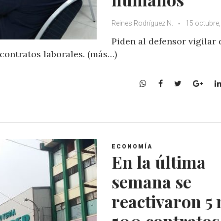
Reines Rodríguez N.
15 octubre
Piden al defensor vigilar 
 contratos laborales. (más…)
W
F
T
G
h
a
w
o
a
c
i
o
t
e
t
g
s
b
t
l
A
o
e
e
ECONOMÍA
p
o
r
+
En la última
p
k
semana se
reactivaron 5 
500 contratos