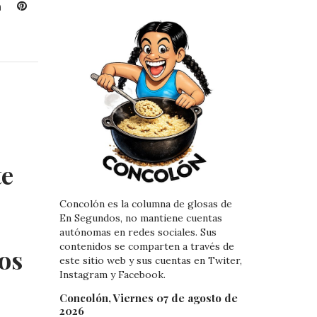
L
P
i
i
n
n
k
t
e
e
d
r
I
e
n
s
t
te
Concolón es la columna de glosas de
En Segundos, no mantiene cuentas
autónomas en redes sociales. Sus
contenidos se comparten a través de
los
este sitio web y sus cuentas en Twiter,
Instagram y Facebook.
Concolón, Viernes 07 de agosto de
2026