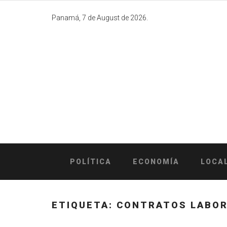
Skip
to
Panamá, 7 de August de 2026.
content
POLÍTICA
ECONOMÍA
LOCA
ETIQUETA:
CONTRATOS LABO