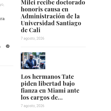
Milei recibe doctorado
yo,
honoris causa en
Administración de la
ura
Universidad Santiago
de Cali
7 agosto, 2026
L
P
i
i
n
n
k
t
e
e
d
r
Los hermanos Tate
I
e
piden libertad bajo
n
s
fianza en Miami ante
t
los cargos de…
7 agosto, 2026