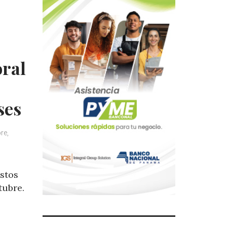
oral
ses
re,
stos
tubre.