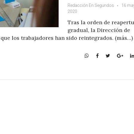
Redacción En Segundos
16 ma
2020
Tras la orden de reapert
gradual, la Dirección de
r que los trabajadores han sido reintegrados. (más…)
W
F
T
G
h
a
w
o
a
c
i
o
t
e
t
g
s
b
t
l
A
o
e
e
p
o
r
+
p
k