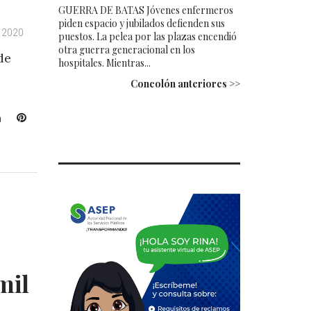
GUERRA DE BATAS Jóvenes enfermeros
piden espacio y jubilados defienden sus
, 2020
puestos. La pelea por las plazas encendió
otra guerra generacional en los
de
hospitales. Mientras...
Concolón anteriores >>
L
P
i
i
n
n
k
t
e
e
d
r
I
e
n
s
t
mil