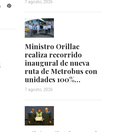
7 agosto, 2026
L
P
i
i
n
n
k
t
e
e
d
r
Ministro Orillac
I
e
realiza recorrido
n
s
t
s
inaugural de nueva
ruta de Metrobus con
unidades 100%…
7 agosto, 2026