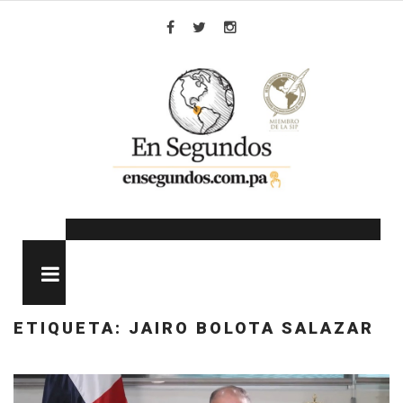
Skip
to
Facebook
Twitter
Instagram
content
MENU
ETIQUETA:
JAIRO BOLOTA SALAZAR