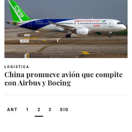
LOGISTICA
China promueve avión que compite
con Airbus y Boeing
Navegación
ANT
1
2
3
SIG
de
entradas