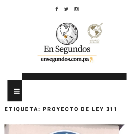
Skip
to
Facebook
Twitter
Instagram
content
MENU
ETIQUETA:
PROYECTO DE LEY 311