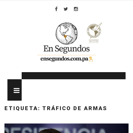
Skip
to
Facebook
Twitter
Instagram
content
MENU
ETIQUETA:
TRÁFICO DE ARMAS