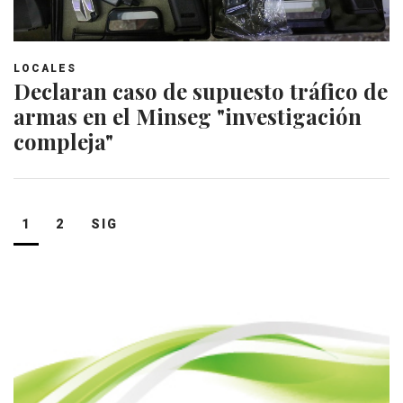
LOCALES
Declaran caso de supuesto tráfico de
armas en el Minseg "investigación
compleja"
Navegación
1
2
SIG
de
entradas