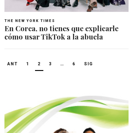
THE NEW YORK TIMES
En Corea, no tienes que explicarle
cómo usar TikTok a la abuela
Navegación
ANT
1
2
3
…
6
SIG
de
entradas