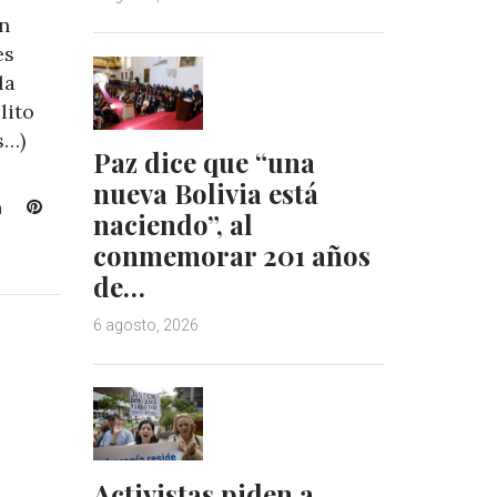
ón
es
la
lito
s…)
Paz dice que “una
nueva Bolivia está
L
P
naciendo”, al
i
i
conmemorar 201 años
n
n
de…
k
t
e
e
6 agosto, 2026
d
r
I
e
n
s
t
Activistas piden a