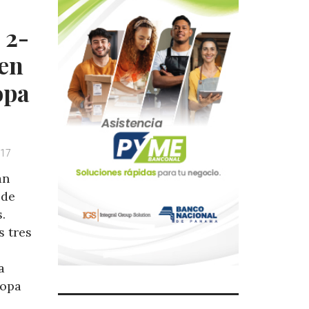
 2-
 en
opa
017
an
 de
.
s tres
a
Copa