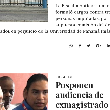
La Fiscalía Anticorrupci
formuló cargos contra tr
personas imputadas, por 
supuesta comisión del de
lado), en perjuicio de la Universidad de Panamá (má
W
F
T
G
h
a
w
o
a
c
i
o
t
e
t
g
s
b
t
l
A
o
e
e
LOCALES
p
o
r
+
Posponen
p
k
audiencia de
exmagistrado