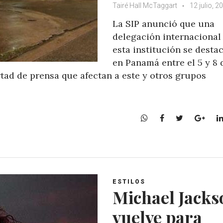
Tairé Hall McTaggart
12 julio, 2
La SIP anunció que una
delegación internacional
esta institución se desta
en Panamá entre el 5 y 8 
rtad de prensa que afectan a este y otros grupos
W
F
T
G
h
a
w
o
a
c
i
o
t
e
t
g
s
b
t
l
A
o
e
e
ESTILOS
p
o
r
+
Michael Jacks
p
k
vuelve para