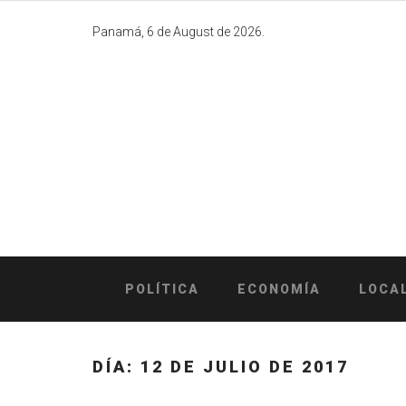
Skip
to
Panamá, 6 de August de 2026.
content
POLÍTICA
ECONOMÍA
LOCA
DÍA:
12 DE JULIO DE 2017