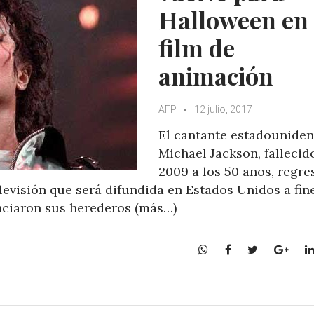
Halloween en
film de
animación
AFP
12 julio, 2017
El cantante estadounide
Michael Jackson, fallecid
2009 a los 50 años, regre
levisión que será difundida en Estados Unidos a fin
nciaron sus herederos (más…)
W
F
T
G
h
a
w
o
a
c
i
o
t
e
t
g
s
b
t
l