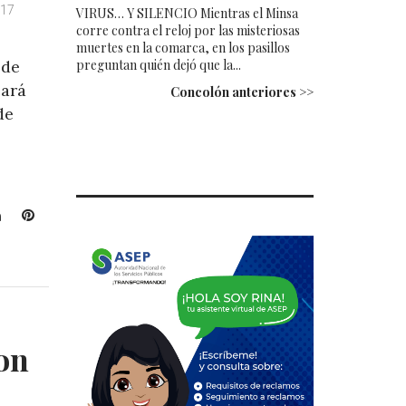
017
VIRUS… Y SILENCIO Mientras el Minsa
corre contra el reloj por las misteriosas
muertes en la comarca, en los pasillos
preguntan quién dejó que la...
 de
cará
Concolón anteriores >>
de
L
P
i
i
n
n
k
t
e
e
d
r
I
e
on
n
s
t