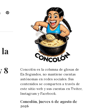
L
P
i
i
n
n
k
t
e
e
d
r
I
e
 la
n
s
t
y 8
Concolón es la columna de glosas de
En Segundos, no mantiene cuentas
autónomas en redes sociales. Sus
contenidos se comparten a través de
este sitio web y sus cuentas en Twiter,
Instagram y Facebook.
Concolón, jueves 6 de agosto de
2026