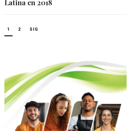
Latina en 2018
Navegación
1
2
SIG
de
entradas