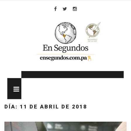
Skip
to
Facebook
Twitter
Instagram
content
MENU
DÍA:
11 DE ABRIL DE 2018