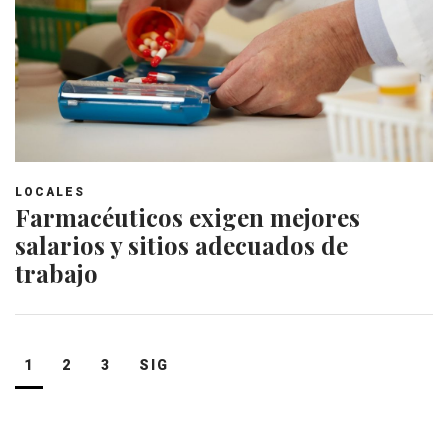
LOCALES
Farmacéuticos exigen mejores
salarios y sitios adecuados de
trabajo
Navegación
1
2
3
SIG
de
entradas