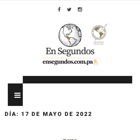
Skip
to
Facebook
Twitter
Instagram
content
MENU
DÍA:
17 DE MAYO DE 2022