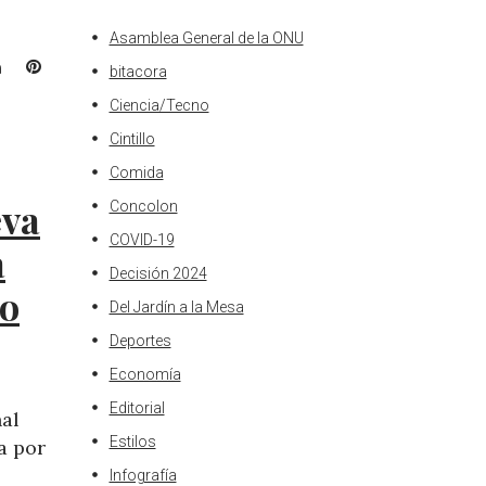
Asamblea General de la ONU
L
P
bitacora
i
i
Ciencia/Tecno
n
n
k
t
Cintillo
e
e
Comida
d
r
eva
Concolon
I
e
n
s
COVID-19
a
t
Decisión 2024
do
Del Jardín a la Mesa
Deportes
Economía
Editorial
nal
Estilos
a por
Infografía