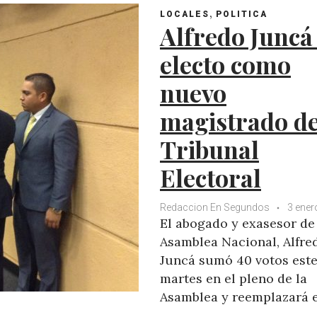
,
LOCALES
POLITICA
Alfredo Juncá
electo como
nuevo
magistrado de
Tribunal
Electoral
Redaccion En Segundos
3 ener
El abogado y exasesor de
Asamblea Nacional, Alfre
Juncá sumó 40 votos est
martes en el pleno de la
Asamblea y reemplazará e