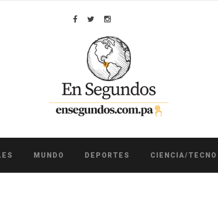
Facebook
Twitter
Instagram
LES
MUNDO
DEPORTES
CIENCIA/TECNO