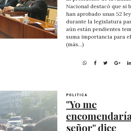
Nacional destacó que si b
han aprobado unas 52 ley
durante la legislatura pa
aún están pendientes te
suma importancia para el
(más…)
W
F
T
G
h
a
w
o
a
c
i
o
t
e
t
g
s
b
t
l
POLITICA
A
o
e
e
"Yo me
p
o
r
+
p
k
encomendaría
señor" dice