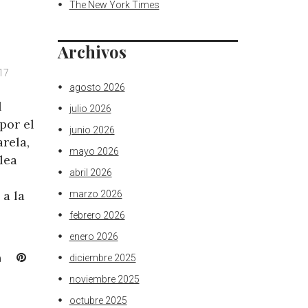
The New York Times
Archivos
17
o
agosto 2026
l
julio 2026
por el
junio 2026
rela,
mayo 2026
lea
abril 2026
 a la
marzo 2026
febrero 2026
enero 2026
L
P
diciembre 2025
i
i
noviembre 2025
n
n
octubre 2025
k
t