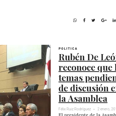
W
F
T
G
h
a
w
o
a
c
i
o
t
e
t
g
s
b
t
l
POLITICA
A
o
e
e
Rubén De Leó
p
o
r
+
p
k
reconoce que 
temas pendien
de discusión 
la Asamblea
Félix Ruiz Rodríguez
2 enero, 20
El presidente de la Asam