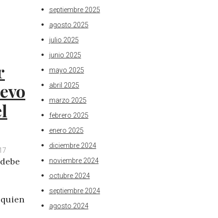
e
e
septiembre 2025
d
r
agosto 2025
I
e
julio 2025
n
s
t
junio 2025
r
mayo 2025
uevo
abril 2025
marzo 2025
l
febrero 2025
enero 2025
diciembre 2024
17
 debe
noviembre 2024
octubre 2024
septiembre 2024
 quien
agosto 2024