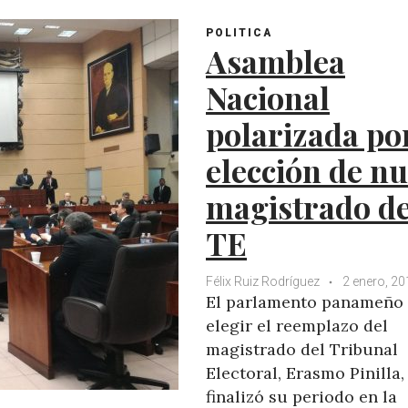
s
b
t
l
POLITICA
A
o
e
e
Asamblea
p
o
r
+
p
k
Nacional
polarizada po
elección de n
magistrado de
TE
Félix Ruiz Rodríguez
2 enero, 20
El parlamento panameño
elegir el reemplazo del
magistrado del Tribunal
Electoral, Erasmo Pinilla,
finalizó su periodo en la