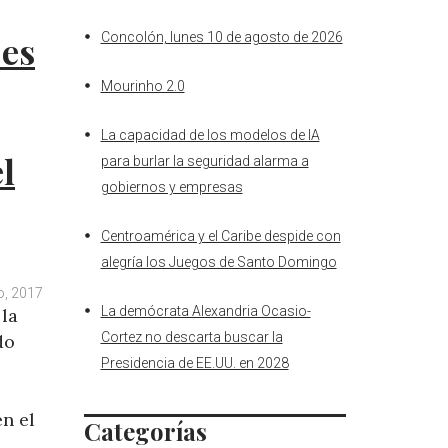
 es
Concolón, lunes 10 de agosto de 2026
Mourinho 2.0
La capacidad de los modelos de IA
l
para burlar la seguridad alarma a
gobiernos y empresas
Centroamérica y el Caribe despide con
alegría los Juegos de Santo Domingo
o, 2017
La demócrata Alexandria Ocasio-
 la
Cortez no descarta buscar la
do
Presidencia de EE.UU. en 2028
e
n el
Categorías