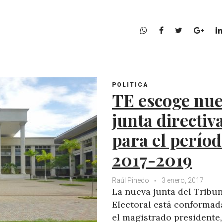
W
F
T
G
h
a
w
o
a
c
i
o
t
e
t
g
s
b
t
l
POLITICA
A
o
e
e
TE escoge nu
p
o
r
+
p
k
junta directiv
para el perío
2017-2019
Raúl Pinedo
3 enero, 2017
La nueva junta del Tribu
Electoral está conformad
el magistrado presidente,