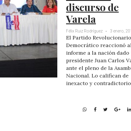
discurso de
Varela
Félix Ruiz Rodríguez
3 enero, 20
El Partido Revolucionari
Democrático reaccionó a
informe a la nación dado 
presidente Juan Carlos Va
ante el pleno de la Asamb
Nacional. Lo califican de
inexacto y contradictorio
W
F
T
G
h
a
w
o
a
c
i
o
t
e
t
g