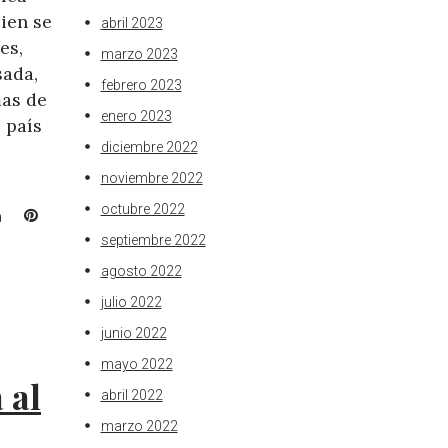
ien se
abril 2023
es,
marzo 2023
sada,
febrero 2023
mas de
enero 2023
 país
diciembre 2022
noviembre 2022
octubre 2022
L
P
i
i
septiembre 2022
n
n
agosto 2022
k
t
julio 2022
e
e
d
r
junio 2022
I
e
mayo 2022
n
s
 al
abril 2022
t
marzo 2022