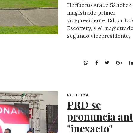
Heriberto Araúz Sánchez,
magistrado primer
vicepresidente, Eduardo 
Escoffery, y el magistrad
segundo vicepresidente,
W
F
T
G
h
a
w
o
a
c
i
o
t
e
t
g
s
b
t
l
POLITICA
A
o
e
e
PRD se
p
o
r
+
p
k
pronuncia ant
"inexacto"