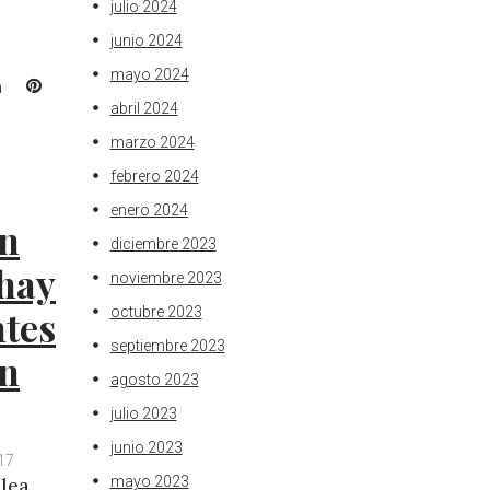
julio 2024
junio 2024
mayo 2024
L
P
i
i
abril 2024
n
n
marzo 2024
k
t
febrero 2024
e
e
d
r
enero 2024
n
I
e
diciembre 2023
n
s
hay
noviembre 2023
t
tes
octubre 2023
septiembre 2023
en
agosto 2023
julio 2023
junio 2023
17
mayo 2023
blea