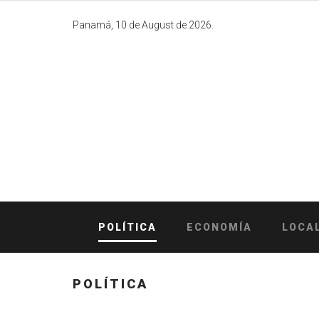
Skip
to
Panamá, 10 de August de 2026.
content
POLÍTICA
ECONOMÍA
LOCA
POLÍTICA