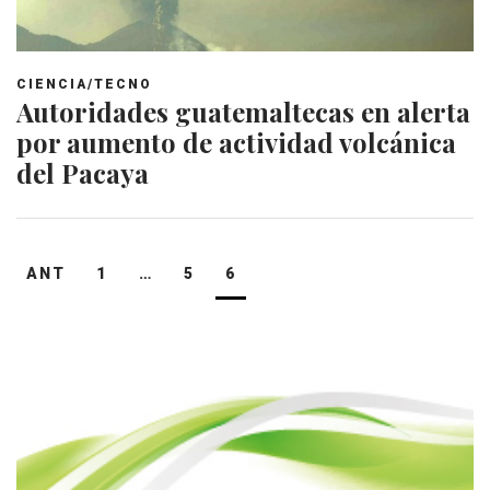
CIENCIA/TECNO
Autoridades guatemaltecas en alerta
por aumento de actividad volcánica
del Pacaya
Navegación
ANT
1
…
5
6
de
entradas