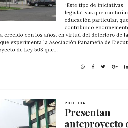
“Este tipo de iniciativas
legislativas quebrantaría
educación particular, qu
contribuido enormement
 crecido con los años, en virtud del deterioro de l
 que experimenta la Asociación Panameña de Ejecut
royecto de Ley 508 que…
W
F
T
G
h
a
w
o
a
c
i
o
t
e
t
g
s
b
t
l
A
o
e
e
POLITICA
p
o
r
+
Presentan
p
k
anteproyecto 