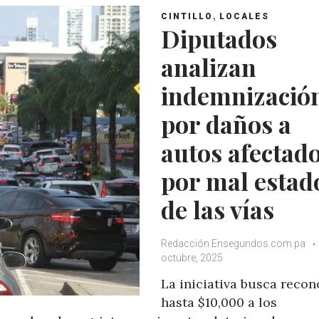
,
CINTILLO
LOCALES
Diputados
analizan
indemnizació
por daños a
autos afectad
por mal estad
de las vías
Redacción Ensegundos.com.pa
octubre, 2025
La iniciativa busca recon
hasta $10,000 a los