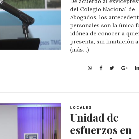
De acuerdo al exvicepres
del Colegio Nacional de
Abogados, los antecedent
personales son la única 
idónea de conocer a quie
presenta, sin limitación 
(más…)
W
F
T
G
h
a
w
o
a
c
i
o
t
e
t
g
s
b
t
l
A
o
e
e
LOCALES
p
o
r
+
Unidad de
p
k
esfuerzos en