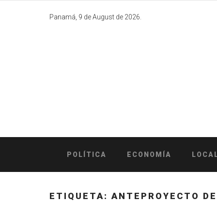
Skip
to
Panamá, 9 de August de 2026.
content
POLÍTICA
ECONOMÍA
LOCA
ETIQUETA:
ANTEPROYECTO DE