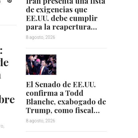
Irán presenta una lista
L
P
i
i
de exigencias que
n
n
EE.UU. debe cumplir
k
t
para la reapertura…
e
e
d
r
8 agosto, 2026
I
e
:
n
s
t
de
a
El Senado de EE.UU.
confirma a Todd
ibre
Blanche, exabogado de
Trump, como fiscal…
8 agosto, 2026
ro,